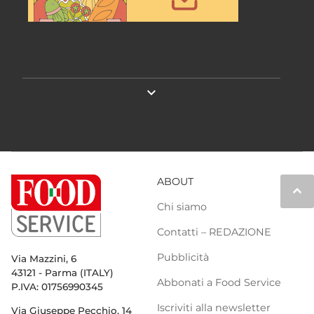
expand_more
ABOUT
keyboard_arrow_up
Chi siamo
Contatti – REDAZIONE
Pubblicità
Via Mazzini, 6
43121 - Parma (ITALY)
Abbonati a Food Service
P.IVA: 01756990345
Iscriviti alla newsletter
Via Giuseppe Pecchio, 14