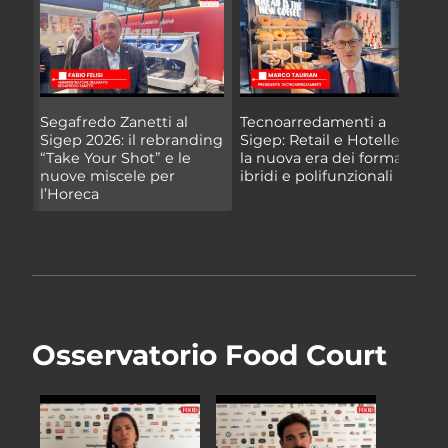
Segafredo Zanetti al
Tecnoarredamenti a
F
Sigep 2026: il rebranding
Sigep: Retail e Hotellerie,
c
“Take Your Shot” e le
la nuova era dei format
s
nuove miscele per
ibridi e polifunzionali
q
l’Horeca
Osservatorio Food Court