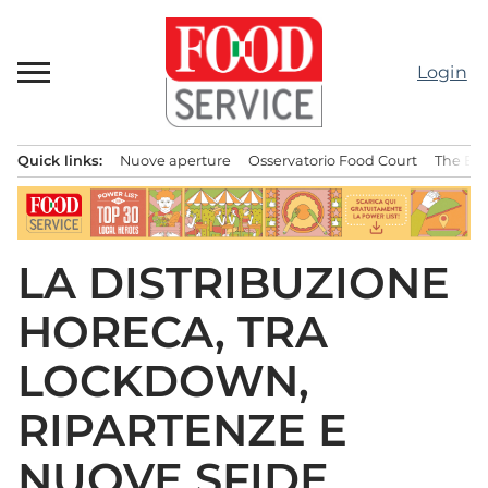
Passa
al
contenuto
Login
Quick links:
Nuove aperture
Osservatorio Food Court
The Bes
Menu principale
LA DISTRIBUZIONE
HORECA, TRA
LOCKDOWN,
RIPARTENZE E
NUOVE SFIDE