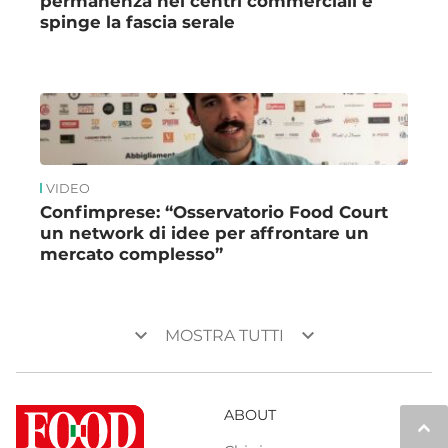
permanenza nei centri commerciali e
spinge la fascia serale
VIDEO
Confimprese: “Osservatorio Food Court
un network di idee per affrontare un
mercato complesso”
keyboard_arrow_down
keyboard_arrow_down
MOSTRA TUTTI
ABOUT
keyboard_arrow_up