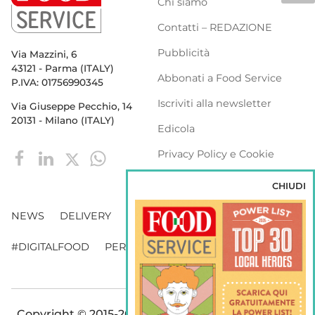
Chi siamo
Contatti – REDAZIONE
Pubblicità
Via Mazzini, 6
43121 - Parma (ITALY)
Abbonati a Food Service
P.IVA: 01756990345
Iscriviti alla newsletter
Via Giuseppe Pecchio, 14
20131 - Milano (ITALY)
Edicola
Privacy Policy e Cookie
Policy
CHIUDI
NEWS
DELIVERY
DISTRIBUZIONE
#DIGITALFOOD
PERSONE
WEBINAR
VENDING
Copyright © 2015-2026 FOOD S.r.l. - Tutti i diritti di