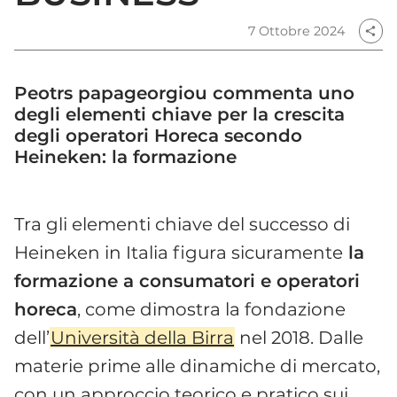
7 Ottobre 2024
share
Peotrs papageorgiou commenta uno
degli elementi chiave per la crescita
degli operatori Horeca secondo
Heineken: la formazione
Tra gli elementi chiave del successo di
Heineken in Italia figura sicuramente
la
formazione a consumatori e operatori
horeca
, come dimostra la fondazione
dell’
Università della Birra
nel 2018. Dalle
materie prime alle dinamiche di mercato,
con un approccio teorico e pratico sui