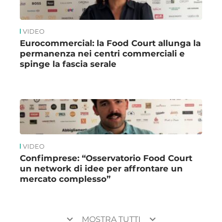
VIDEO
Eurocommercial: la Food Court allunga la
permanenza nei centri commerciali e
spinge la fascia serale
VIDEO
Confimprese: “Osservatorio Food Court
un network di idee per affrontare un
mercato complesso”
keyboard_arrow_down
keyboard_arrow_down
MOSTRA TUTTI