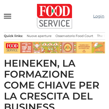
Passa
al
contenuto
Login
Quick links:
Nuove aperture
Osservatorio Food Court
The Bes
Menu principale
HEINEKEN, LA
FORMAZIONE
COME CHIAVE PER
LA CRESCITA DEL
BUSINESS