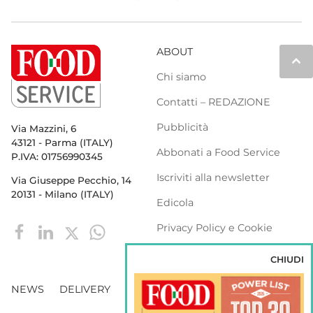
ABOUT
keyboard_arrow_up
Chi siamo
Contatti – REDAZIONE
Pubblicità
Via Mazzini, 6
43121 - Parma (ITALY)
Abbonati a Food Service
P.IVA: 01756990345
Iscriviti alla newsletter
Via Giuseppe Pecchio, 14
20131 - Milano (ITALY)
Edicola
Privacy Policy e Cookie
Policy
CHIUDI
NEWS
DELIVERY
DISTRIBUZIONE