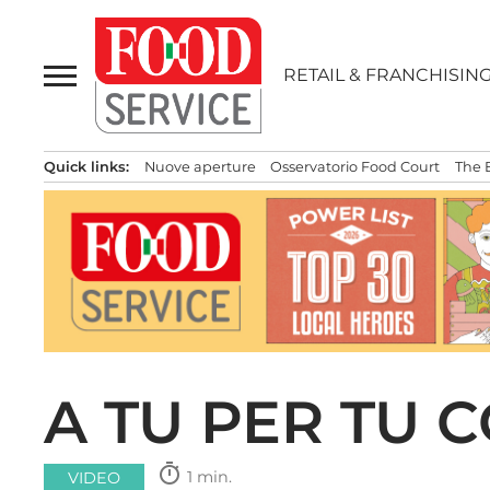
Passa
al
contenuto
RETAIL & FRANCHISIN
Quick links:
Nuove aperture
Osservatorio Food Court
The 
A TU PER TU 
timer
1 min.
VIDEO