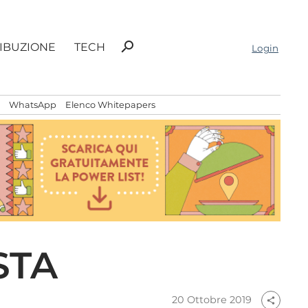
Ricerca
search
RIBUZIONE
TECH
Login
per:
WhatsApp
Elenco Whitepapers
STA
20 Ottobre 2019
share