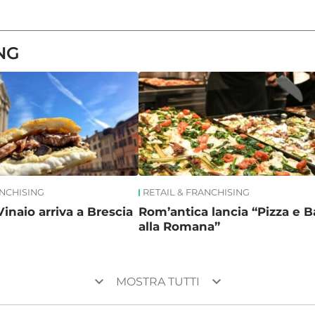
NG
ANCHISING
RETAIL & FRANCHISING
Vinaio arriva a Brescia
Rom’antica lancia “Pizza e B
alla Romana”
keyboard_arrow_down
keyboard_arrow_down
MOSTRA TUTTI