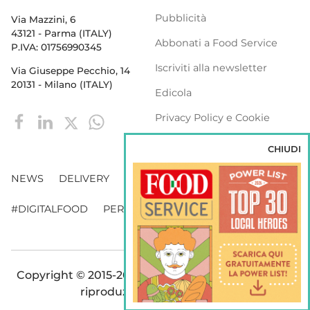
Pubblicità
Via Mazzini, 6
43121 - Parma (ITALY)
Abbonati a Food Service
P.IVA: 01756990345
Iscriviti alla newsletter
Via Giuseppe Pecchio, 14
20131 - Milano (ITALY)
Edicola
Privacy Policy e Cookie
Policy
CHIUDI
NEWS
DELIVERY
DISTRIBUZIONE
#DIGITALFOOD
PERSONE
WEBINAR
VENDING
Copyright © 2015-2026 FOOD S.r.l. - Tutti i diritti di
riproduzione sono riservati