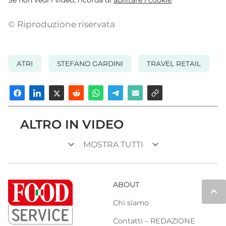
© Riproduzione riservata
ATRI
STEFANO GARDINI
TRAVEL RETAIL
ALTRO IN VIDEO
keyboard_arrow_down
keyboard_arrow_down
MOSTRA TUTTI
ABOUT
keyboard_arrow_up
Chi siamo
Contatti – REDAZIONE