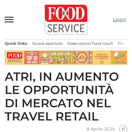
Passa
al
contenuto
Login
Quick links:
Nuove aperture
Osservatorio Food Court
The Bes
Menu principale
ATRI, IN AUMENTO
LE OPPORTUNITÀ
DI MERCATO NEL
TRAVEL RETAIL
8 Aprile 2024
share