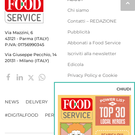
keyboard_arrow_up
Chi siamo
Contatti – REDAZIONE
Pubblicità
Via Mazzini, 6
43121 - Parma (ITALY)
Abbonati a Food Service
P.IVA: 01756990345
Iscriviti alla newsletter
Via Giuseppe Pecchio, 14
20131 - Milano (ITALY)
Edicola
Privacy Policy e Cookie
Policy
CHIUDI
NEWS
DELIVERY
DISTRIBUZIONE
#DIGITALFOOD
PERSONE
WEBINAR
VENDING