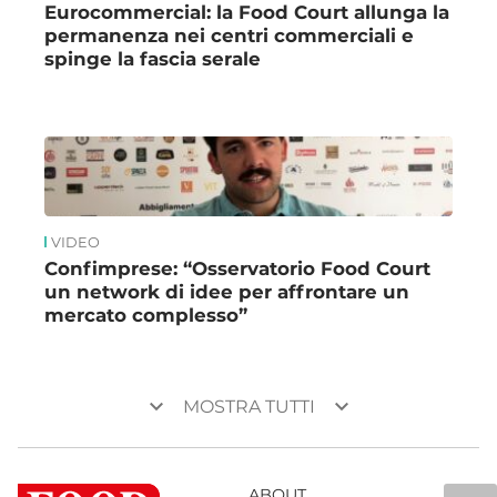
Eurocommercial: la Food Court allunga la
permanenza nei centri commerciali e
spinge la fascia serale
VIDEO
Confimprese: “Osservatorio Food Court
un network di idee per affrontare un
mercato complesso”
keyboard_arrow_down
keyboard_arrow_down
MOSTRA TUTTI
ABOUT