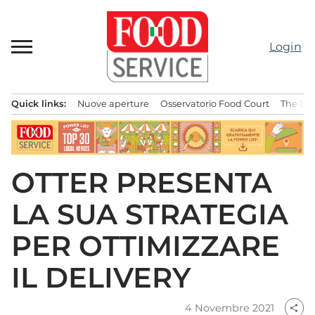
Passa
al
contenuto
Login
Quick links:
Nuove aperture
Osservatorio Food Court
The Bes
Menu principale
OTTER PRESENTA
LA SUA STRATEGIA
PER OTTIMIZZARE
IL DELIVERY
4 Novembre 2021
share