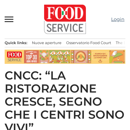
Passa
al
contenuto
Login
Quick links:
Nuove aperture
Osservatorio Food Court
The Bes
Menu principale
CNCC: “LA
RISTORAZIONE
CRESCE, SEGNO
CHE I CENTRI SONO
VIVI”