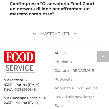
Confimprese: “Osservatorio Food Court
un network di idee per affrontare un
mercato complesso”
keyboard_arrow_down
keyboard_arrow_down
MOSTRA TUTTI
ABOUT
keyboard_arrow_up
Chi siamo
Contatti – REDAZIONE
Pubblicità
Via Mazzini, 6
43121 - Parma (ITALY)
Abbonati a Food Service
P.IVA: 01756990345
Iscriviti alla newsletter
Via Giuseppe Pecchio, 14
20131 - Milano (ITALY)
Edicola