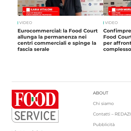
VIDEO
VIDEO
Eurocommercial: la Food Court
Confimpres
allunga la permanenza nei
Food Court
centri commerciali e spinge la
per affron
fascia serale
complesso
ABOUT
Chi siamo
Contatti – REDA
Pubblicità