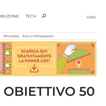
Ricerca
search
RIBUZIONE
TECH
Login
per:
WhatsApp
Elenco Whitepapers
 OBIETTIVO 50