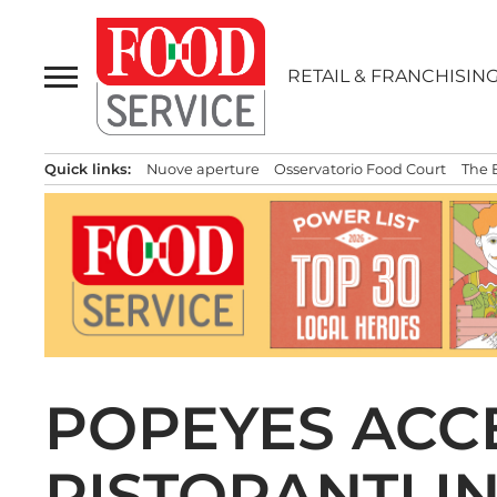
Passa
al
contenuto
RETAIL & FRANCHISIN
Quick links:
Nuove aperture
Osservatorio Food Court
The 
POPEYES ACCE
RISTORANTI I