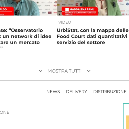
VIDEO
e: “Osservatorio
UrbiStat, con la mappa delle
 un network di idee
Food Court dati quantitativi 
tare un mercato
servizio del settore
”
keyboard_arrow_down
keyboard_arrow_down
MOSTRA TUTTI
NEWS
DELIVERY
DISTRIBUZIONE
ZIONE