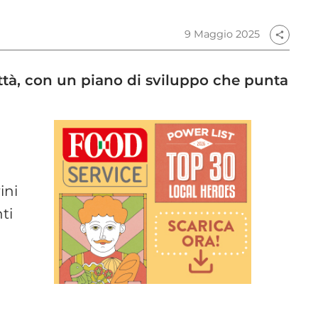
9 Maggio 2025
share
città, con un piano di sviluppo che punta
ini
ti