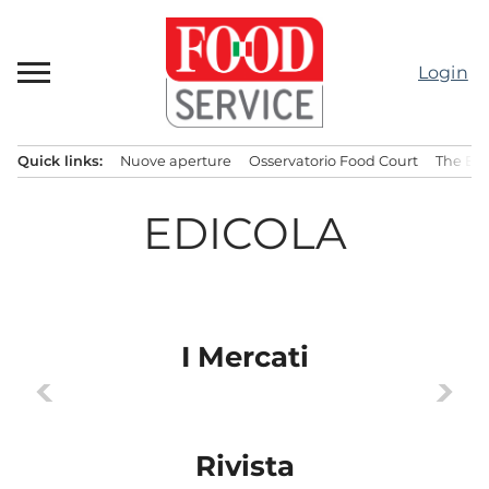
Passa
al
contenuto
Login
Quick links:
Nuove aperture
Osservatorio Food Court
The Bes
Menu principale
EDICOLA
I Mercati
chevron_left
chevron_right
Rivista