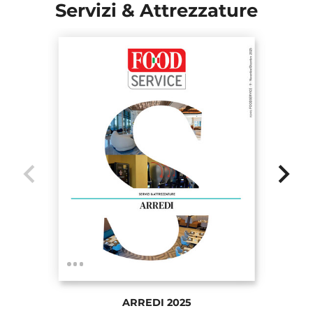
Servizi & Attrezzature
chevron_left
chevron_right
ARREDI 2025
IM