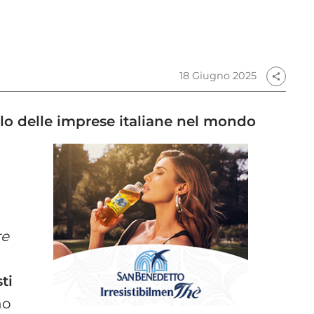
18 Giugno 2025
share
olo delle imprese italiane nel mondo
re
ti
no