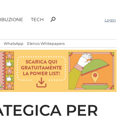
Ricerca
search
RIBUZIONE
TECH
Login
per:
WhatsApp
Elenco Whitepapers
ATEGICA PER