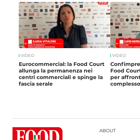
VIDEO
VIDEO
Eurocommercial: la Food Court
Confimpres
allunga la permanenza nei
Food Court
centri commerciali e spinge la
per affron
fascia serale
complesso
ABOUT