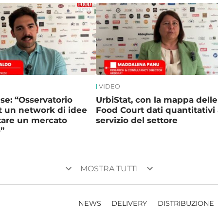
VIDEO
e: “Osservatorio
UrbiStat, con la mappa delle
 un network di idee
Food Court dati quantitativi 
tare un mercato
servizio del settore
”
keyboard_arrow_down
keyboard_arrow_down
MOSTRA TUTTI
NEWS
DELIVERY
DISTRIBUZIONE