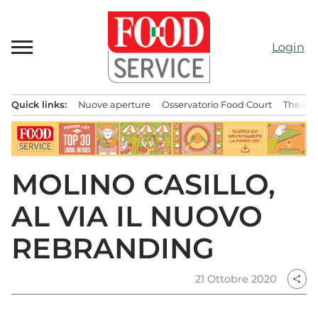
Passa
al
contenuto
Login
Quick links:
Nuove aperture
Osservatorio Food Court
The Bes
Menu principale
MOLINO CASILLO,
AL VIA IL NUOVO
REBRANDING
21 Ottobre 2020
share