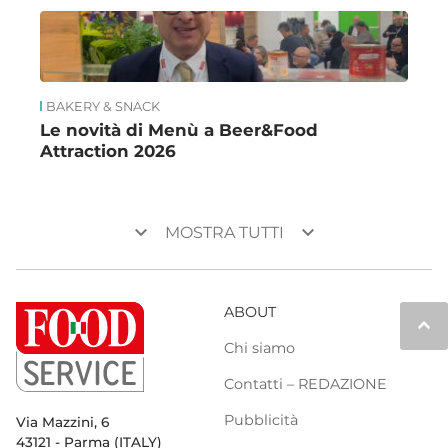
BAKERY & SNACK
Le novità di Menù a Beer&Food
Attraction 2026
keyboard_arrow_down
keyboard_arrow_down
MOSTRA TUTTI
ABOUT
keyboard_arrow_up
Chi siamo
Contatti – REDAZIONE
Pubblicità
Via Mazzini, 6
43121 - Parma (ITALY)