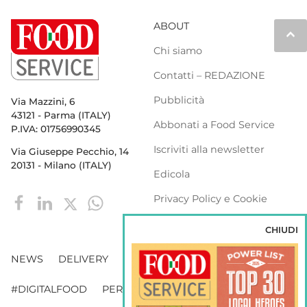
ABOUT
keyboard_arrow_up
Chi siamo
Contatti – REDAZIONE
Pubblicità
Via Mazzini, 6
43121 - Parma (ITALY)
Abbonati a Food Service
P.IVA: 01756990345
Iscriviti alla newsletter
Via Giuseppe Pecchio, 14
20131 - Milano (ITALY)
Edicola
Privacy Policy e Cookie
Policy
CHIUDI
NEWS
DELIVERY
DISTRIBUZIONE
#DIGITALFOOD
PERSONE
WEBINAR
VENDING