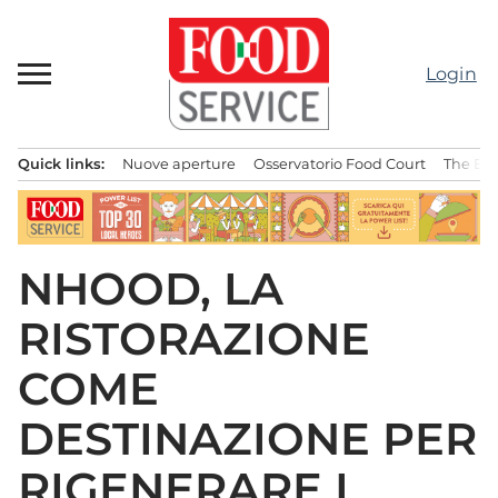
Passa
al
contenuto
Login
Quick links:
Nuove aperture
Osservatorio Food Court
The Bes
Menu principale
NHOOD, LA
RISTORAZIONE
COME
DESTINAZIONE PER
RIGENERARE I