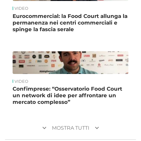
VIDEO
Eurocommercial: la Food Court allunga la
permanenza nei centri commerciali e
spinge la fascia serale
VIDEO
Confimprese: “Osservatorio Food Court
un network di idee per affrontare un
mercato complesso”
keyboard_arrow_down
keyboard_arrow_down
MOSTRA TUTTI