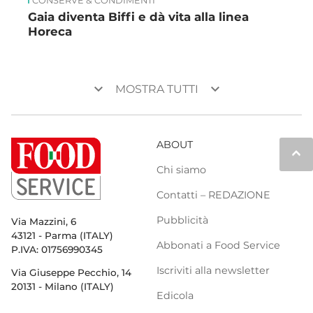
CONSERVE & CONDIMENTI
Gaia diventa Biffi e dà vita alla linea
Horeca
keyboard_arrow_down
keyboard_arrow_down
MOSTRA TUTTI
ABOUT
keyboard_arrow_up
Chi siamo
Contatti – REDAZIONE
Pubblicità
Via Mazzini, 6
43121 - Parma (ITALY)
Abbonati a Food Service
P.IVA: 01756990345
Iscriviti alla newsletter
Via Giuseppe Pecchio, 14
20131 - Milano (ITALY)
Edicola