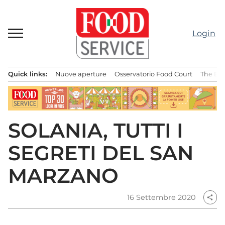
Passa
al
contenuto
Login
Quick links:
Nuove aperture
Osservatorio Food Court
The Bes
Menu principale
SOLANIA, TUTTI I
SEGRETI DEL SAN
MARZANO
16 Settembre 2020
share