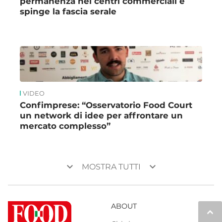
permanenza nei centri commerciali e
spinge la fascia serale
VIDEO
Confimprese: “Osservatorio Food Court
un network di idee per affrontare un
mercato complesso”
keyboard_arrow_down
keyboard_arrow_down
MOSTRA TUTTI
ABOUT
keyboard_arrow_up