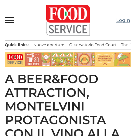
Passa
al
contenuto
Login
Quick links:
Nuove aperture
Osservatorio Food Court
The Bes
Menu principale
A BEER&FOOD
ATTRACTION,
MONTELVINI
PROTAGONISTA
CON IL VINO ALLA