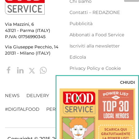
Chi siamo
Contatti – REDAZIONE
Pubblicità
Via Mazzini, 6
43121 - Parma (ITALY)
Abbonati a Food Service
P.IVA: 01756990345
Iscriviti alla newsletter
Via Giuseppe Pecchio, 14
20131 - Milano (ITALY)
Edicola
Privacy Policy e Cookie
Policy
CHIUDI
NEWS
DELIVERY
DISTRIBUZIONE
#DIGITALFOOD
PERSONE
WEBINAR
VENDING
Copyright © 2015-2026 FOOD S.r.l. - Tutti i diritti di