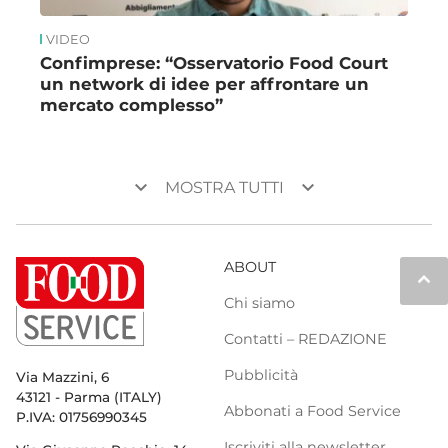
VIDEO
Confimprese: “Osservatorio Food Court
un network di idee per affrontare un
mercato complesso”
keyboard_arrow_down
keyboard_arrow_down
MOSTRA TUTTI
ABOUT
keyboard_arrow_up
Chi siamo
Contatti – REDAZIONE
Pubblicità
Via Mazzini, 6
43121 - Parma (ITALY)
Abbonati a Food Service
P.IVA: 01756990345
Iscriviti alla newsletter