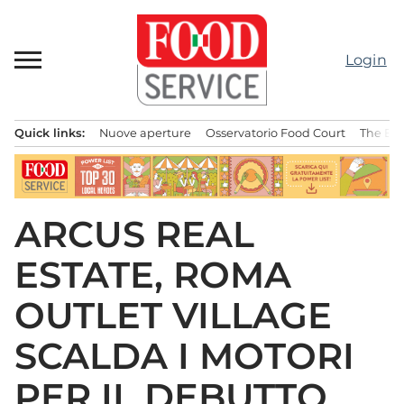
Passa
al
contenuto
Login
Quick links:
Nuove aperture
Osservatorio Food Court
The Bes
Menu principale
ARCUS REAL
ESTATE, ROMA
OUTLET VILLAGE
SCALDA I MOTORI
PER IL DEBUTTO