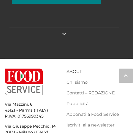
expand_more
ABOUT
keyboard_arrow_up
Chi siamo
Contatti – REDAZIONE
Pubblicità
Via Mazzini, 6
43121 - Parma (ITALY)
Abbonati a Food Service
P.IVA: 01756990345
Iscriviti alla newsletter
Via Giuseppe Pecchio, 14
20131 - Milano (ITALY)