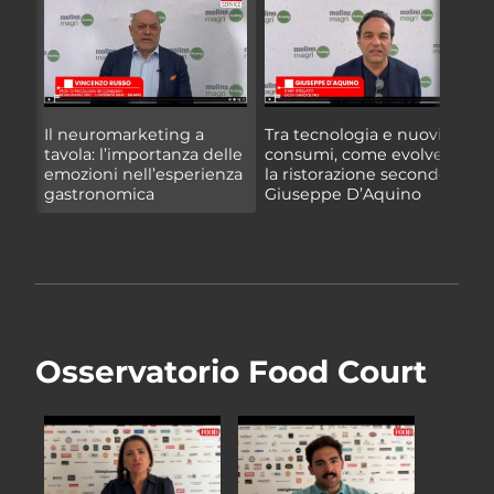
Il neuromarketing a
Tra tecnologia e nuovi
I
tavola: l’importanza delle
consumi, come evolverà
b
emozioni nell’esperienza
la ristorazione secondo
gastronomica
Giuseppe D’Aquino
Osservatorio Food Court