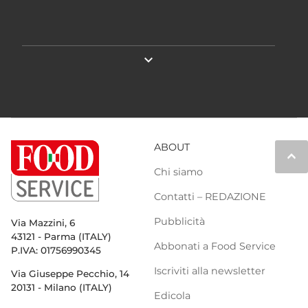
expand_more
ABOUT
keyboard_arrow_up
Chi siamo
Contatti – REDAZIONE
Pubblicità
Via Mazzini, 6
43121 - Parma (ITALY)
Abbonati a Food Service
P.IVA: 01756990345
Iscriviti alla newsletter
Via Giuseppe Pecchio, 14
20131 - Milano (ITALY)
Edicola