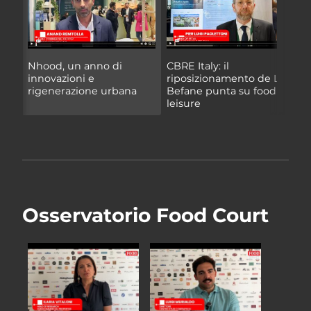
Nhood, un anno di
CBRE Italy: il
S
innovazioni e
riposizionamento de Le
i
rigenerazione urbana
Befane punta su food e
r
leisure
f
Osservatorio Food Court