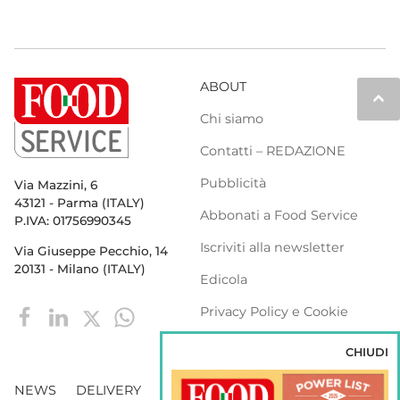
ABOUT
keyboard_arrow_up
Chi siamo
Contatti – REDAZIONE
Pubblicità
Via Mazzini, 6
43121 - Parma (ITALY)
Abbonati a Food Service
P.IVA: 01756990345
Iscriviti alla newsletter
Via Giuseppe Pecchio, 14
20131 - Milano (ITALY)
Edicola
Privacy Policy e Cookie
Policy
CHIUDI
NEWS
DELIVERY
DISTRIBUZIONE