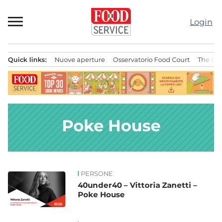
Passa
al
Login
contenuto
Quick links:
Nuove aperture
Osservatorio Food Court
The Bes
Menu principale
Poke House
PERSONE
News
40under40 – Vittoria Zanetti –
Poke House