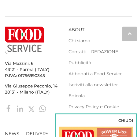
ABOUT
keyboard_arrow_up
Chi siamo
Contatti – REDAZIONE
Pubblicità
Via Mazzini, 6
43121 - Parma (ITALY)
Abbonati a Food Service
P.IVA: 01756990345
Iscriviti alla newsletter
Via Giuseppe Pecchio, 14
20131 - Milano (ITALY)
Edicola
Privacy Policy e Cookie
Policy
CHIUDI
NEWS
DELIVERY
DISTRIBUZIONE