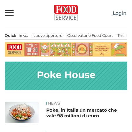
Passa
al
Login
contenuto
Quick links:
Nuove aperture
Osservatorio Food Court
The Bes
Menu principale
Poke House
NEWS
News
Poke, in Italia un mercato che
vale 98 milioni di euro