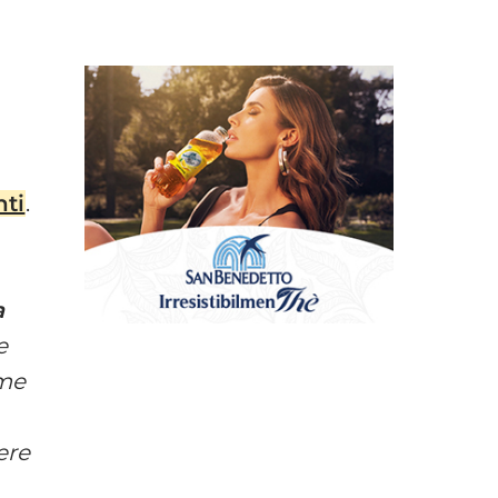
ti
.
a
e
ome
ere