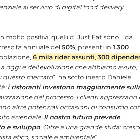
iale al servizio di digital food delivery
“.
o molto positivi, quelli di Just Eat sono… da
crescita annuale del
50%
, presenti in
1.300
polazione,
6 mila rider assunti
,
300 dipenden
 a oggi e dell’evoluzione che abbiamo avuto,
di questo mercato
“, ha sottolineato Daniele
tà:
i ristoranti investono maggiormente sull
talizzazione del processo, i clienti apprezzano 
sono altre potenziali occasioni di consumo c
mbito aziendale.
Il nostro futuro prevede
to e sviluppo
. Oltre a una grande sfida: cresc
sta etico, sociale e ambientale
“.