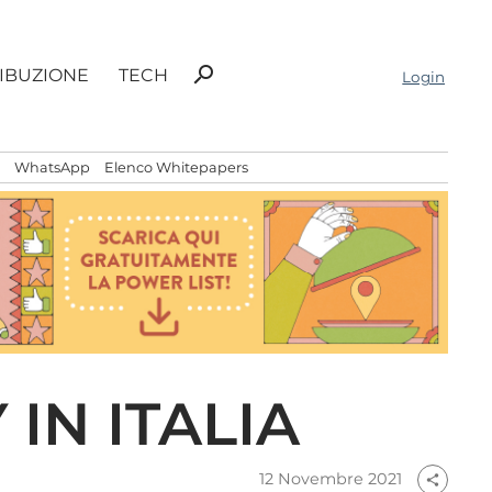
Ricerca
search
RIBUZIONE
TECH
Login
per:
WhatsApp
Elenco Whitepapers
 IN ITALIA
12 Novembre 2021
share