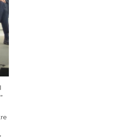
l
”
tre
r