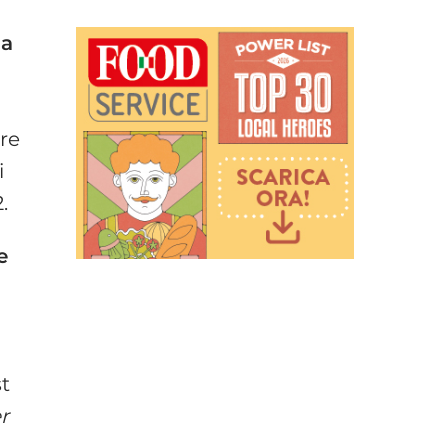
 a
re
i
.
e
st
r