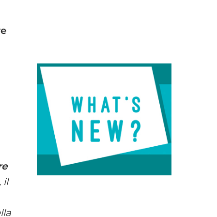
re
re
, il
lla