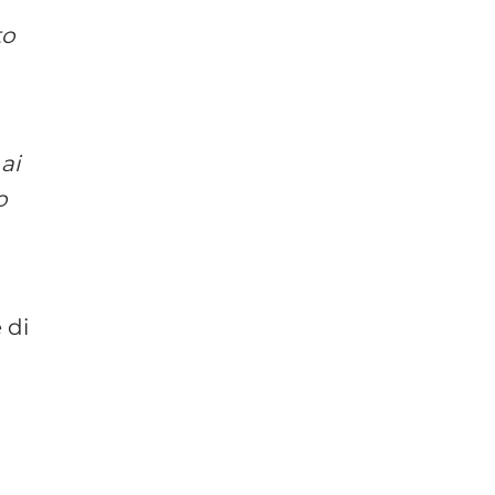
to
 ai
o
 di