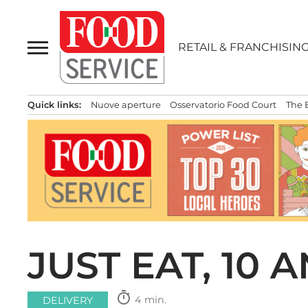
Passa
al
contenuto
RETAIL & FRANCHISIN
Quick links:
Nuove aperture
Osservatorio Food Court
The 
JUST EAT, 10 A
timer
4 min.
DELIVERY