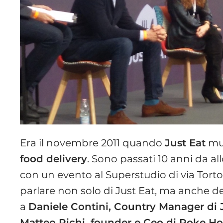
Era il novembre 2011 quando
Just Eat
muo
food delivery
. Sono passati 10 anni da al
con un evento al Superstudio di via Torto
parlare non solo di Just Eat, ma anche del
a
Daniele Contini, Country Manager di Ju
Matteo Pichi, founder e Ceo di Poke H