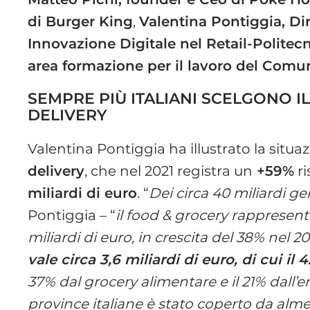
di Burger King
,
Valentina Pontiggia, D
Innovazione Digitale nel Retail-Politec
area formazione per il lavoro del Comu
SEMPRE PIÙ ITALIANI SCELGONO I
DELIVERY
Valentina Pontiggia ha illustrato la situa
delivery
, che nel 2021 registra un
+59%
ri
miliardi di euro
. “
Dei circa 40 miliardi g
Pontiggia – “
il food & grocery rappresenta 
miliardi di euro, in crescita del 38% nel 2
vale circa 3,6 miliardi di euro, di cui il
37% dal grocery alimentare e il 21% dall’
province italiane è stato coperto da almen