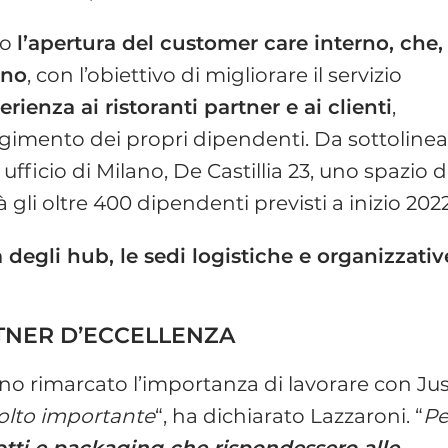
no
l’apertura del customer care interno, che,
ano
, con l’obiettivo di migliorare il servizio
rienza ai ristoranti partner e ai clienti
,
gimento dei propri dipendenti. Da sottolinea
fficio di Milano, De Castillia 23, uno spazio d
gli oltre 400 dipendenti previsti a inizio 2022
a degli hub, le sedi logistiche e organizzativ
TNER D’ECCELLENZA
o rimarcato l’importanza di lavorare con Ju
molto importante
“, ha dichiarato Lazzaroni. “
Pe
tti e packaging che rispondessero alle