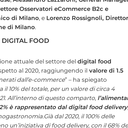
irettore Osservatori eCommerce B2c e
nico di Milano
, e
Lorenzo Rossignoli, Diretto
ne di Milano
.
L DIGITAL FOOD
zione attuale del settore del
digital food
spetto al 2020, raggiungendo il
valore di 1.5
enerati dall’e-commerce
” – ha spiegato
il 10% del totale, per un valore di circa 4
021. All’interno di questo comparto,
l’alimenta
 42% è rappresentato dal digital food delivery
enogastronomia.Già dal 2020, il 100% delle
o un’iniziativa di food delivery, con il 68% de