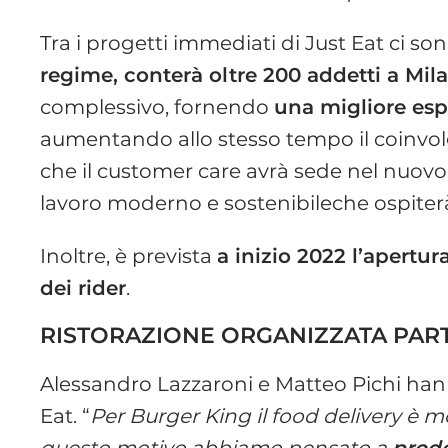
Tra i progetti immediati di Just Eat ci so
regime, conterà oltre 200 addetti a Mil
complessivo, fornendo
una migliore espe
aumentando allo stesso tempo il coinvol
che il customer care avrà sede nel nuovo u
lavoro moderno e sostenibileche ospiterà 
Inoltre, è prevista
a inizio 2022 l’apertur
dei rider
.
RISTORAZIONE ORGANIZZATA PAR
Alessandro Lazzaroni e Matteo Pichi hann
Eat. “
Per Burger King il food delivery è 
questo motivo abbiamo pensato a
prodo