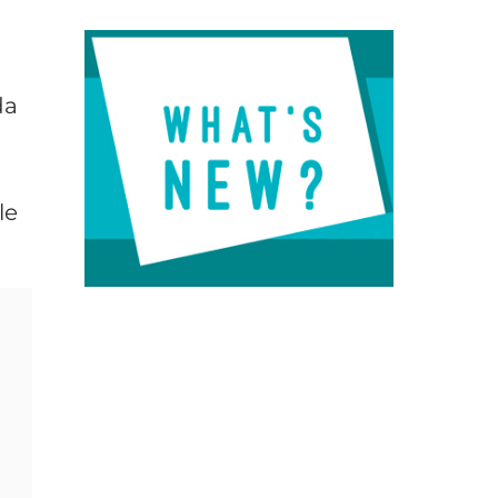
da
le