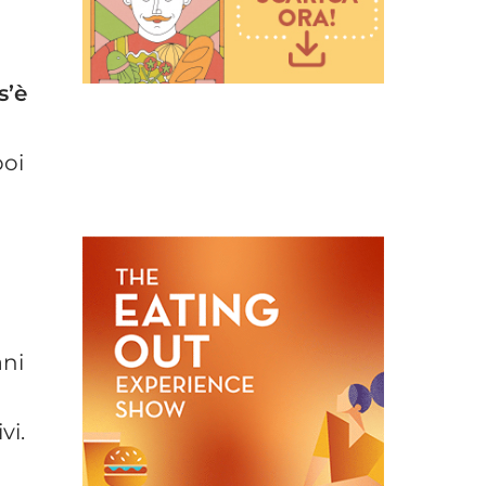
s’è
poi
ani
vi.