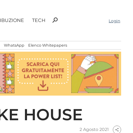
Ricerca
search
RIBUZIONE
TECH
Login
per:
WhatsApp
Elenco Whitepapers
OKE HOUSE
2 Agosto 2021
share