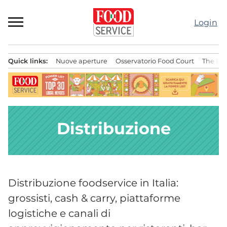
Passa
al
Login
contenuto
Quick links:
Nuove aperture
Osservatorio Food Court
The Bes
Menu principale
Distribuzione
Distribuzione foodservice in Italia:
grossisti, cash & carry, piattaforme
logistiche e canali di