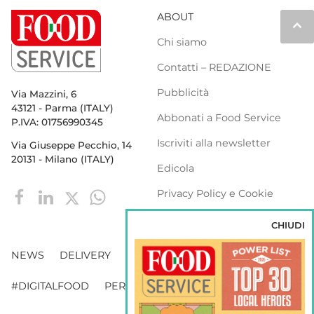
ABOUT
keyboard_arrow_up
Chi siamo
Contatti – REDAZIONE
Pubblicità
Via Mazzini, 6
43121 - Parma (ITALY)
Abbonati a Food Service
P.IVA: 01756990345
Iscriviti alla newsletter
Via Giuseppe Pecchio, 14
20131 - Milano (ITALY)
Edicola
Privacy Policy e Cookie
Policy
CHIUDI
NEWS
DELIVERY
DISTRIBUZIONE
#DIGITALFOOD
PERSONE
WEBINAR
VENDING