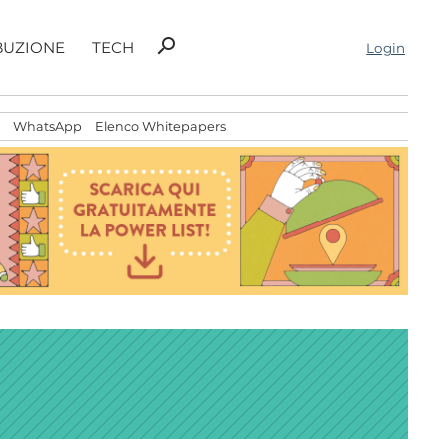
Ricerca
search
BUZIONE
TECH
Login
per:
WhatsApp
Elenco Whitepapers