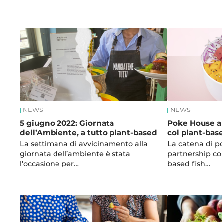
News
NEWS
NEWS
5 giugno 2022: Giornata
Poke House a
dell’Ambiente, a tutto plant-based
col plant-bas
La settimana di avvicinamento alla
La catena di p
giornata dell’ambiente è stata
partnership col
l’occasione per…
based fish…