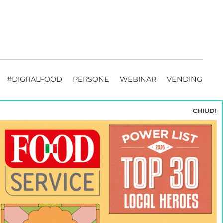
#DIGITALFOOD
PERSONE
WEBINAR
VENDING
CHIUDI