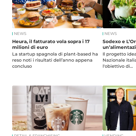
NEWS
NEWS
Heura, il fatturato vola sopra i 17
Sodexo e L’Or
milioni di euro
un’alimentazi
La startup spagnola di plant-based ha
Il progetto ide
reso noti i risultati dell’anno appena
Nazionale ital
concluso
l'obiettivo di…
RETAIL & FRANCHISING
VENDING