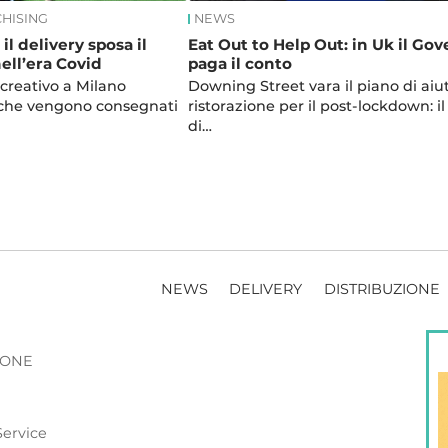
CHISING
NEWS
il delivery sposa il
Eat Out to Help Out: in Uk il Go
ell’era Covid
paga il conto
 creativo a Milano
Downing Street vara il piano di aiut
 che vengono consegnati
ristorazione per il post-lockdown: i
di…
NEWS
DELIVERY
DISTRIBUZIONE
ZIONE
Service