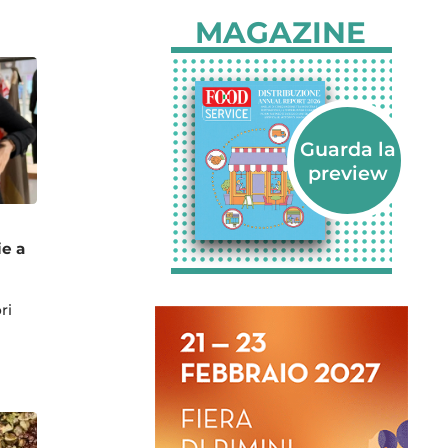
MAGAZINE
ie a
ri