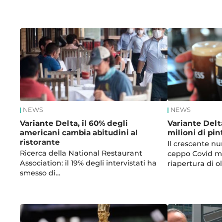
News
NEWS
NEWS
Variante Delta, il 60% degli
Variante Delta
americani cambia abitudini al
milioni di pin
ristorante
Il crescente n
Ricerca della National Restaurant
ceppo Covid me
Association: il 19% degli intervistati ha
riapertura di o
smesso di…