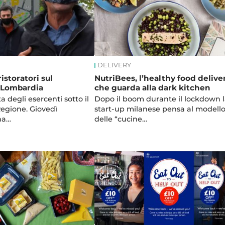
DELIVERY
ristoratori sul
NutriBees, l’healthy food delive
n Lombardia
che guarda alla dark kitchen
ta degli esercenti sotto il
Dopo il boom durante il lockdown l
Regione. Giovedì
start-up milanese pensa al modell
na…
delle “cucine…