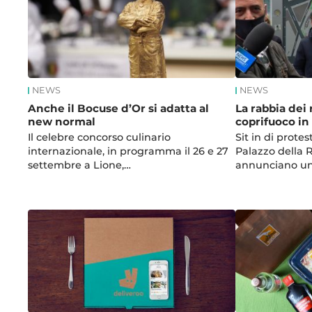
NEWS
NEWS
Anche il Bocuse d’Or si adatta al
La rabbia dei 
new normal
coprifuoco i
Il celebre concorso culinario
Sit in di protes
internazionale, in programma il 26 e 27
Palazzo della 
settembre a Lione,…
annunciano u