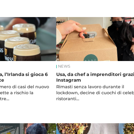
NEWS
, l’Irlanda si gioca 6
Usa, da chef a imprenditori graz
te
Instagram
umero di casi del nuovo
Rimasti senza lavoro durante il
tte a rischio la
lockdown, decine di cuochi di celeb
ltre…
ristoranti…