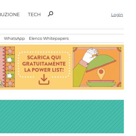
Ricerca
search
BUZIONE
TECH
Login
per:
WhatsApp
Elenco Whitepapers