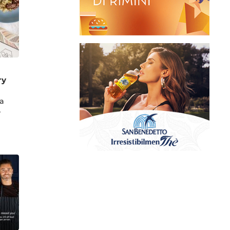
ry
a
o