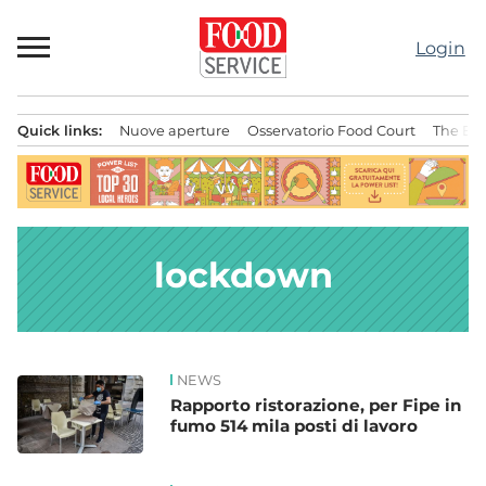
Passa
al
Login
contenuto
Quick links:
Nuove aperture
Osservatorio Food Court
The Bes
Menu principale
lockdown
NEWS
News
Rapporto ristorazione, per Fipe in
fumo 514 mila posti di lavoro