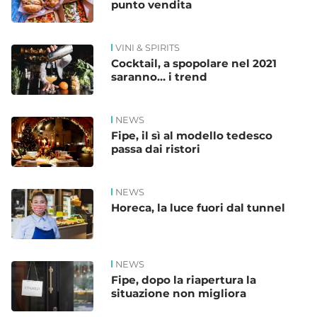
punto vendita
VINI & SPIRITS
Cocktail, a spopolare nel 2021
saranno… i trend
NEWS
Fipe, il sì al modello tedesco
passa dai ristori
NEWS
Horeca, la luce fuori dal tunnel
NEWS
Fipe, dopo la riapertura la
situazione non migliora