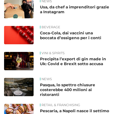
NEWS
Usa, da chef a imprenditori grazie
a Instagram
BEVERAGE
Coca-Cola, dai vaccini una
boccata d’ossigeno per i conti
VINI & SPIRITS
Precipita l’export di gin made in
Uk: Covid e Brexit sotto accusa
NEWS
Pasqua, lo spettro chiusure
costerebbe 400 milioni ai
ristoranti
RETAIL & FRANCHISING
Pescaria, a Napoli nasce il settimo