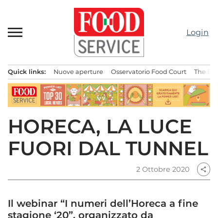
Passa
al
contenuto
Login
Quick links:
Nuove aperture
Osservatorio Food Court
The Bes
Menu principale
HORECA, LA LUCE
FUORI DAL TUNNEL
2 Ottobre 2020
share
Il webinar “I numeri dell’Horeca a fine
stagione ‘20”, organizzato da