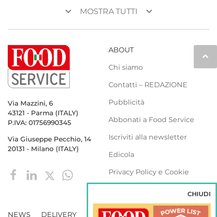
keyboard_arrow_down
keyboard_arrow_down
MOSTRA TUTTI
ABOUT
keyboard_arrow_up
Chi siamo
Contatti – REDAZIONE
Pubblicità
Via Mazzini, 6
43121 - Parma (ITALY)
Abbonati a Food Service
P.IVA: 01756990345
Iscriviti alla newsletter
Via Giuseppe Pecchio, 14
20131 - Milano (ITALY)
Edicola
Privacy Policy e Cookie
Policy
CHIUDI
NEWS
DELIVERY
DISTRIBUZIONE