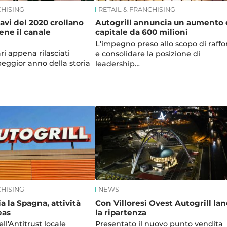
CHISING
RETAIL & FRANCHISING
icavi del 2020 crollano
Autogrill annuncia un aumento 
ene il canale
capitale da 600 milioni
L'impegno preso allo scopo di raffo
ari appena rilasciati
e consolidare la posizione di
peggior anno della storia
leadership…
CHISING
NEWS
ia la Spagna, attività
Con Villoresi Ovest Autogrill lan
eas
la ripartenza
ell'Antitrust locale
Presentato il nuovo punto vendita