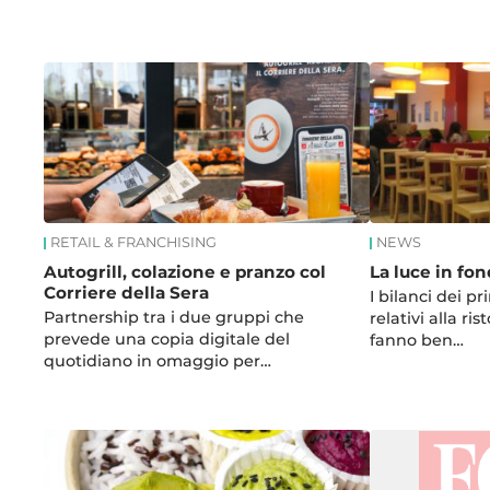
News
RETAIL & FRANCHISING
NEWS
Autogrill, colazione e pranzo col
La luce in fon
Corriere della Sera
I bilanci dei pr
Partnership tra i due gruppi che
relativi alla r
prevede una copia digitale del
fanno ben…
quotidiano in omaggio per…