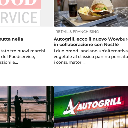
RETAIL & FRANCHISING
butta nella
Autogrill, ecco il nuovo Wowbu
in collaborazione con Nestlé
itato tre nuovi marchi
I due brand lanciano un'alternativa
 del Foodservice,
vegetale al classico panino pensata
azioni e…
i consumatori…