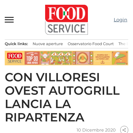
Passa
al
contenuto
Login
Quick links:
Nuove aperture
Osservatorio Food Court
The Bes
Menu principale
CON VILLORESI
OVEST AUTOGRILL
LANCIA LA
RIPARTENZA
10 Dicembre 2020
share