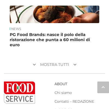
NEWS
PG Food Brands: nasce il polo della
ristorazione che punta a 60 milioni di
euro
keyboard_arrow_down
keyboard_arrow_down
MOSTRA TUTTI
ABOUT
keyboard_arrow_up
Chi siamo
Contatti – REDAZIONE