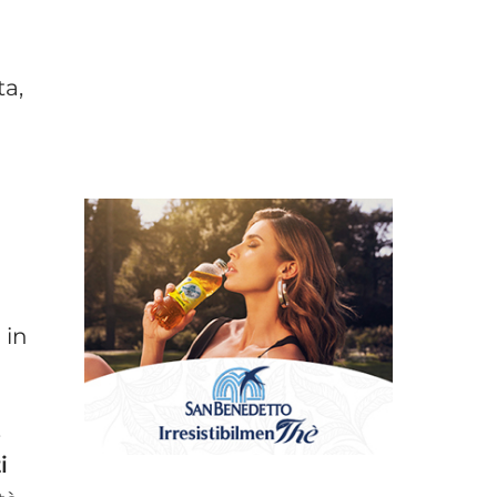
ta,
 in
,
i