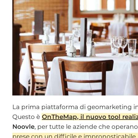
La prima piattaforma di geomarketing in
Questo è
OnTheMap, il nuovo tool reali
Noovle
, per tutte le aziende che opera
prese con un difficile e impronosticabile