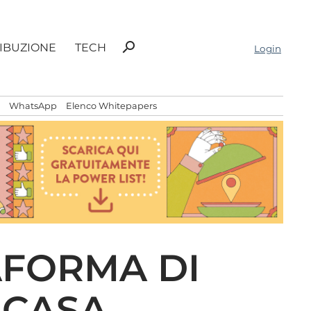
Ricerca
search
RIBUZIONE
TECH
Login
per:
WhatsApp
Elenco Whitepapers
AFORMA DI
 CASA