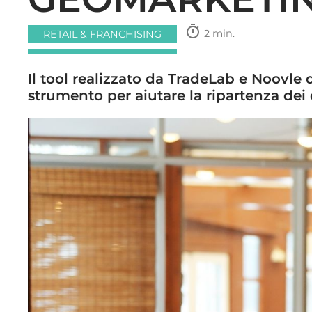
timer
2 min.
RETAIL & FRANCHISING
Il tool realizzato da TradeLab e Noovle
strumento per aiutare la ripartenza de