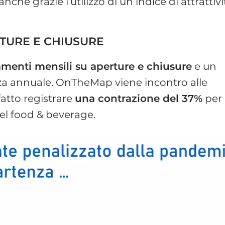
 anche grazie l’utilizzo di un indice di attrattivi
TURE E CHIUSURE
menti mensili su aperture e chiusure
e un
 annuale. OnTheMap viene incontro alle
atto registrare
una contrazione del 37%
per
nel food & beverage.