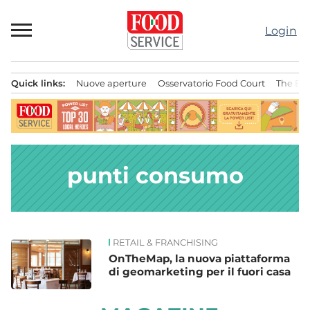
Passa
al
Login
contenuto
Quick links:
Nuove aperture
Osservatorio Food Court
The Bes
Menu principale
punti consumo
RETAIL & FRANCHISING
News
OnTheMap, la nuova piattaforma
di geomarketing per il fuori casa