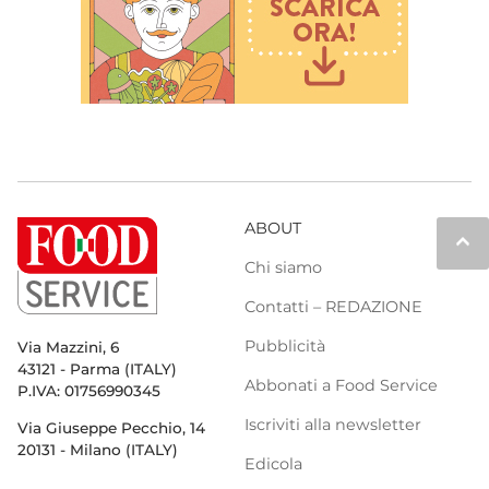
ABOUT
keyboard_arrow_up
Chi siamo
Contatti – REDAZIONE
Pubblicità
Via Mazzini, 6
43121 - Parma (ITALY)
Abbonati a Food Service
P.IVA: 01756990345
Iscriviti alla newsletter
Via Giuseppe Pecchio, 14
20131 - Milano (ITALY)
Edicola