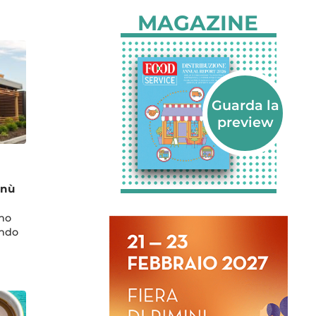
MAGAZINE
enù
ano
ando