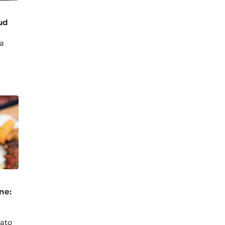
ud
la
ne:
a
rato