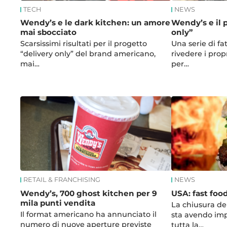
TECH
NEWS
Wendy’s e le dark kitchen: un amore
Wendy’s e il 
mai sbocciato
only”
Scarsissimi risultati per il progetto
Una serie di fa
“delivery only” del brand americano,
rivedere i prop
mai…
per…
RETAIL & FRANCHISING
NEWS
Wendy’s, 700 ghost kitchen per 9
USA: fast fo
mila punti vendita
La chiusura de
Il format americano ha annunciato il
sta avendo imp
numero di nuove aperture previste
tutta la…