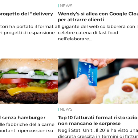
NEWS
progetto del ”delivery
Wendy’s si allea con Google Clo
per attrarre clienti
ttori ha portato il format a
Il gigante del web collaborerà con 
ri progetti di espansione
celebre catena di fast food
nell’elaborare…
NEWS
od senza hamburger
Top 10 fatturati format ristorazio
non mancano le sorprese
lle fabbriche della carne
Negli Stati Uniti, Il 2018 ha visto un
ortanti ripercussioni su
discreta crescita in termini di fattu