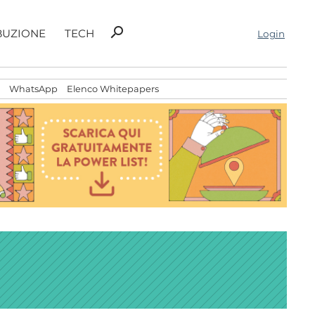
Ricerca
search
BUZIONE
TECH
Login
per:
WhatsApp
Elenco Whitepapers