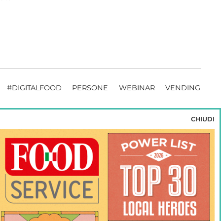
#DIGITALFOOD
PERSONE
WEBINAR
VENDING
CHIUDI