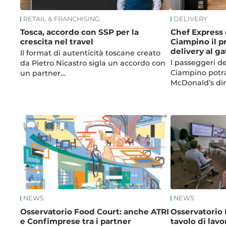
RETAIL & FRANCHISING
DELIVERY
Tosca, accordo con SSP per la
Chef Express
crescita nel travel
Ciampino il p
delivery al ga
Il format di autenticità toscane creato
I passeggeri d
da Pietro Nicastro sigla un accordo con
Ciampino potr
un partner…
McDonald’s di
NEWS
NEWS
Osservatorio Food Court: anche ATRI
Osservatorio F
e Confimprese tra i partner
tavolo di lavo