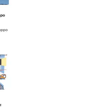
opo
ruppo
e