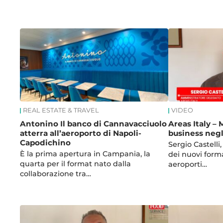
News
REAL ESTATE & TRAVEL
VIDEO
Antonino Il banco di Cannavacciuolo
Areas Italy – 
atterra all’aeroporto di Napoli-
business negl
Capodichino
Sergio Castelli
È la prima apertura in Campania, la
dei nuovi forma
quarta per il format nato dalla
aeroporti…
collaborazione tra…