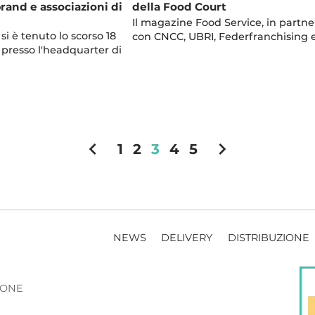
brand e associazioni di
della Food Court
Il magazine Food Service, in partne
si è tenuto lo scorso 18
con CNCC, UBRI, Federfranchising 
 presso l'headquarter di
chevron_left
chevron_right
1
2
3
4
5
NEWS
DELIVERY
DISTRIBUZIONE
ZIONE