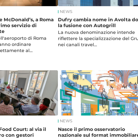
NEWS
 e McDonald’s, a Roma
Dufry cambia nome in Avolta d
rimo servizio di
la fusione con Autogrill
te
La nuova denominazione intende
ell'aeroporto di Roma
riflettere la specializzazione del G
anno ordinare
nei canali travel…
rettamente al…
NEWS
ood Court: al via il
Nasce il primo osservatorio
ro con gestori
nazionale sul format immobiliar