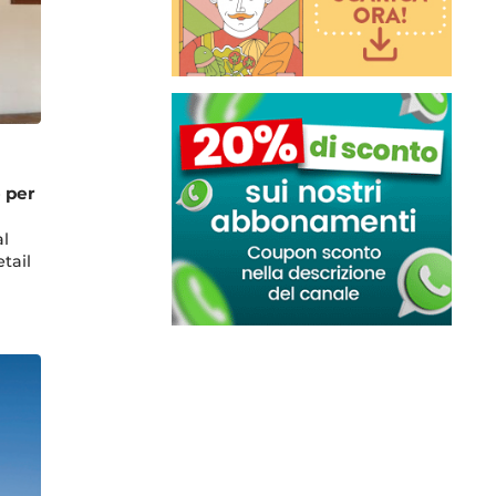
e per
al
tail