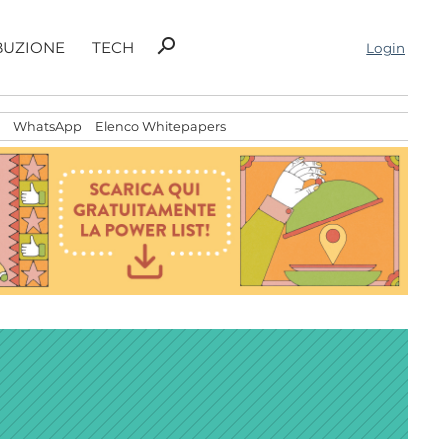
Ricerca
search
BUZIONE
TECH
Login
per:
WhatsApp
Elenco Whitepapers