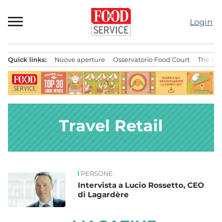
Passa
al
Login
contenuto
Quick links:
Nuove aperture
Osservatorio Food Court
The Bes
Menu principale
Travel Retail
PERSONE
News
Intervista a Lucio Rossetto, CEO
di Lagardère