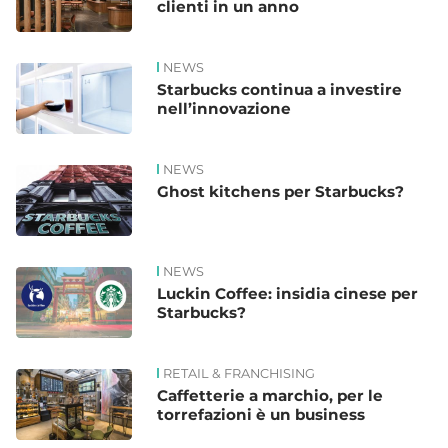
clienti in un anno
NEWS
Starbucks continua a investire
nell’innovazione
NEWS
Ghost kitchens per Starbucks?
NEWS
Luckin Coffee: insidia cinese per
Starbucks?
RETAIL & FRANCHISING
Caffetterie a marchio, per le
torrefazioni è un business