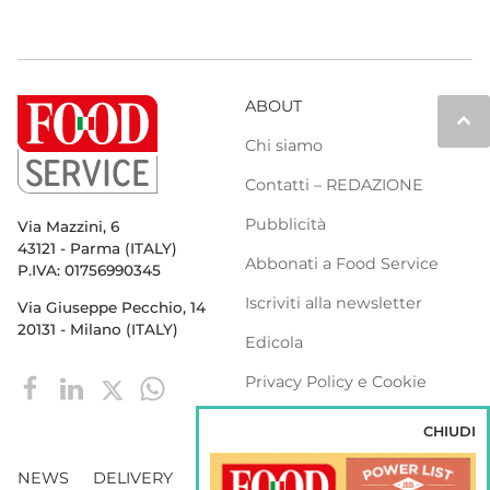
ABOUT
keyboard_arrow_up
Chi siamo
Contatti – REDAZIONE
Pubblicità
Via Mazzini, 6
43121 - Parma (ITALY)
Abbonati a Food Service
P.IVA: 01756990345
Iscriviti alla newsletter
Via Giuseppe Pecchio, 14
20131 - Milano (ITALY)
Edicola
Privacy Policy e Cookie
Policy
CHIUDI
NEWS
DELIVERY
DISTRIBUZIONE