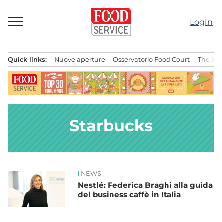
Passa
al
Login
contenuto
Quick links:
Nuove aperture
Osservatorio Food Court
The Bes
Menu principale
Starbucks
NEWS
News
Nestlé: Federica Braghi alla guida
del business caffè in Italia