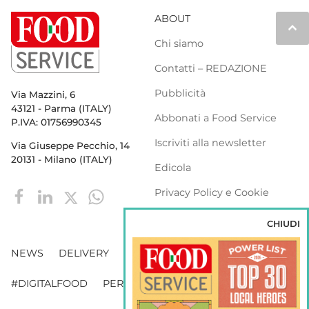
ABOUT
keyboard_arrow_up
Chi siamo
Contatti – REDAZIONE
Pubblicità
Via Mazzini, 6
43121 - Parma (ITALY)
Abbonati a Food Service
P.IVA: 01756990345
Iscriviti alla newsletter
Via Giuseppe Pecchio, 14
20131 - Milano (ITALY)
Edicola
Privacy Policy e Cookie
Policy
CHIUDI
NEWS
DELIVERY
DISTRIBUZIONE
#DIGITALFOOD
PERSONE
WEBINAR
VENDING