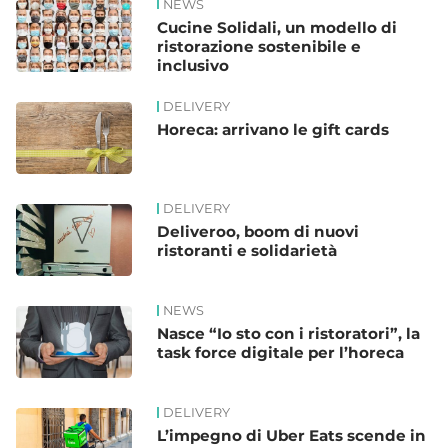
NEWS
Cucine Solidali, un modello di
ristorazione sostenibile e
inclusivo
DELIVERY
Horeca: arrivano le gift cards
DELIVERY
Deliveroo, boom di nuovi
ristoranti e solidarietà
NEWS
Nasce “Io sto con i ristoratori”, la
task force digitale per l’horeca
DELIVERY
L’impegno di Uber Eats scende in