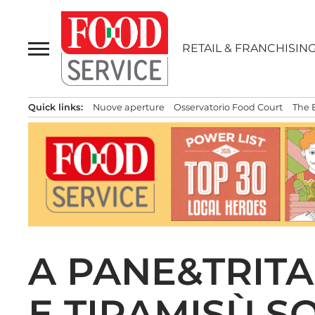
Passa
al
contenuto
RETAIL & FRANCHISIN
Quick links:
Nuove aperture
Osservatorio Food Court
The 
A PANE&TRITA
E TIRAMISÙ S