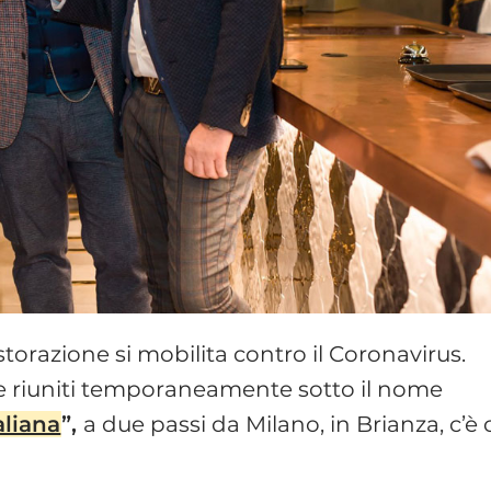
istorazione si mobilita contro il Coronavirus.
se riuniti temporaneamente sotto il nome
aliana
”,
a due passi da Milano, in Brianza, c’è 