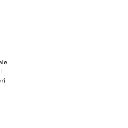
ale
l
ri