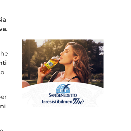
sia
va.
che
nti
co
per
rni
le