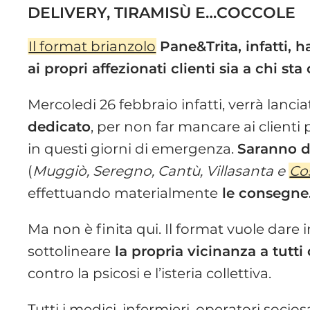
DELIVERY, TIRAMISÙ E…COCCOLE
Il format brianzolo
Pane&Trita, infatti, h
ai propri affezionati clienti sia a chi s
Mercoledi 26 febbraio infatti, verrà lancia
dedicato
, per non far mancare ai clienti
in questi giorni di emergenza.
Saranno di
(
Muggiò, Seregno, Cantù, Villasanta e
Co
effettuando materialmente
le consegne
Ma non è finita qui. Il format vuole dare 
sottolineare
la propria vicinanza a tutti
contro la psicosi e l’isteria collettiva.
Tutti i medici, infermieri, operatori soci