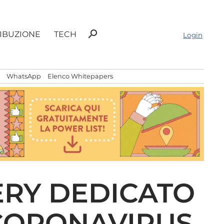
Ricerca
search
RIBUZIONE
TECH
Login
per:
WhatsApp
Elenco Whitepapers
ERY DEDICATO
 CORONAVIRUS