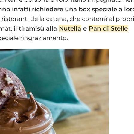
no infatti richiedere una box speciale a lor
istoranti della catena, che conterrà al propr
rmat,
il tiramisù alla
Nutella
e
Pan di Stelle
,
peciale ringraziamento.