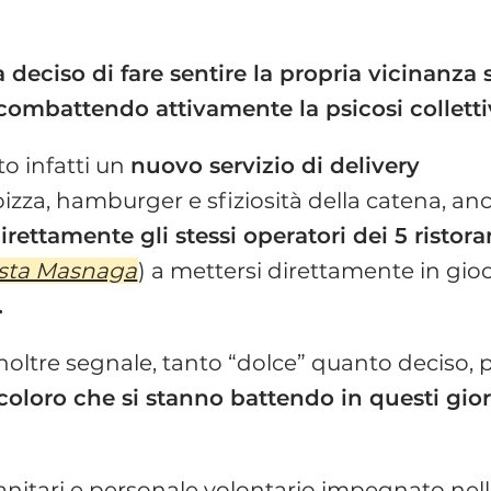
a deciso di fare sentire la propria vicinanza 
ta combattendo attivamente la psicosi colletti
to infatti un
nuovo servizio di delivery
 pizza, hamburger e sfiziosità della catena, an
rettamente gli stessi operatori dei 5 ristora
sta Masnaga
) a mettersi direttamente in gio
.
inoltre segnale, tanto “dolce” quanto deciso, 
 coloro che si stanno battendo in questi gio
osanitari e personale volontario impegnato nel