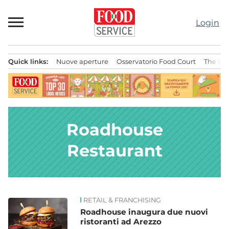
Passa
al
Login
contenuto
Quick links:
Nuove aperture
Osservatorio Food Court
The Bes
Menu principale
Roadhouse
Restaurant
RETAIL & FRANCHISING
News
Roadhouse inaugura due nuovi
ristoranti ad Arezzo