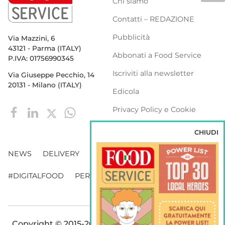
Chi siamo
Contatti – REDAZIONE
Pubblicità
Via Mazzini, 6
43121 - Parma (ITALY)
Abbonati a Food Service
P.IVA: 01756990345
Iscriviti alla newsletter
Via Giuseppe Pecchio, 14
20131 - Milano (ITALY)
Edicola
Privacy Policy e Cookie
Policy
CHIUDI
NEWS
DELIVERY
DISTRIBUZIONE
#DIGITALFOOD
PERSONE
WEBINAR
VENDING
Copyright © 2015-2026 FOOD S.r.l. - Tutti i diritti di