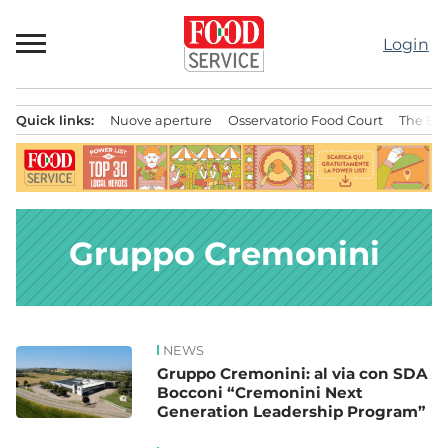
Passa
al
Login
contenuto
Quick links:
Nuove aperture
Osservatorio Food Court
The Bes
Menu principale
Gruppo Cremonini
NEWS
News
Gruppo Cremonini: al via con SDA
Bocconi “Cremonini Next
Generation Leadership Program”