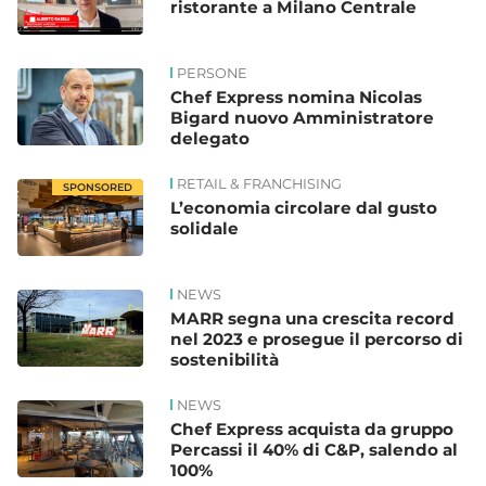
ristorante a Milano Centrale
PERSONE
Chef Express nomina Nicolas
Bigard nuovo Amministratore
delegato
RETAIL & FRANCHISING
SPONSORED
L’economia circolare dal gusto
solidale
NEWS
MARR segna una crescita record
nel 2023 e prosegue il percorso di
sostenibilità
NEWS
Chef Express acquista da gruppo
Percassi il 40% di C&P, salendo al
100%