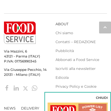
ABOUT
keyboard_arrow_up
Chi siamo
Contatti – REDAZIONE
Pubblicità
Via Mazzini, 6
43121 - Parma (ITALY)
Abbonati a Food Service
P.IVA: 01756990345
Iscriviti alla newsletter
Via Giuseppe Pecchio, 14
20131 - Milano (ITALY)
Edicola
Privacy Policy e Cookie
Policy
CHIUDI
NEWS
DELIVERY
DISTRIBUZIONE