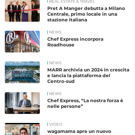
REAL ESTATE & TRAVEL
Pret A Manger debutta a Milano
Centrale, primo locale in una
stazione italiana
NEWS
Chef Express incorpora
Roadhouse
NEWS
MARR archivia un 2024 in crescita
e lancia la piattaforma del
Centro-sud
NEWS
Chef Express, “La nostra forza è
nelle persone”
VIDEO
wagamama apre un nuovo