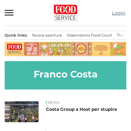
Passa
al
Login
contenuto
Quick links:
Nuove aperture
Osservatorio Food Court
The Bes
Menu principale
Franco Costa
NEWS
News
Costa Group a Host per stupire