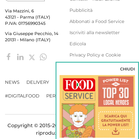
Pubblicità
Via Mazzini, 6
43121 - Parma (ITALY)
Abbonati a Food Service
P.IVA: 01756990345
Iscriviti alla newsletter
Via Giuseppe Pecchio, 14
20131 - Milano (ITALY)
Edicola
Privacy Policy e Cookie
Policy
CHIUDI
NEWS
DELIVERY
DISTRIBUZIONE
#DIGITALFOOD
PERSONE
WEBINAR
VENDING
Copyright © 2015-2026 FOOD S.r.l. - Tutti i diritti di
riproduzione sono riservati