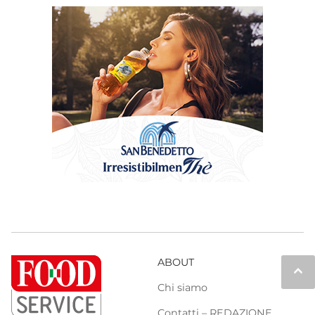
ABOUT
keyboard_arrow_up
Chi siamo
Contatti – REDAZIONE