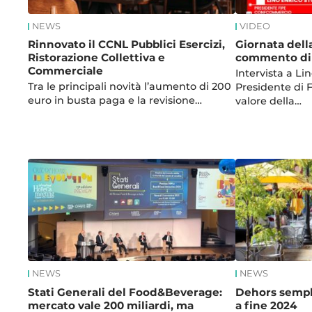
NEWS
VIDEO
Rinnovato il CCNL Pubblici Esercizi,
Giornata della
Ristorazione Collettiva e
commento di
Commerciale
Intervista a Li
Tra le principali novità l’aumento di 200
Presidente di 
euro in busta paga e la revisione…
valore della…
NEWS
NEWS
Stati Generali del Food&Beverage:
Dehors sempli
mercato vale 200 miliardi, ma
a fine 2024