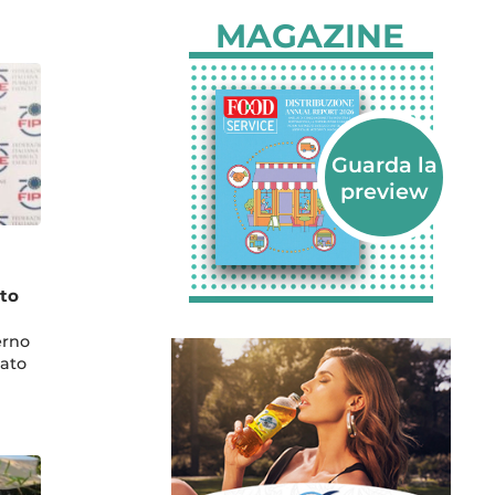
MAGAZINE
to
erno
tato