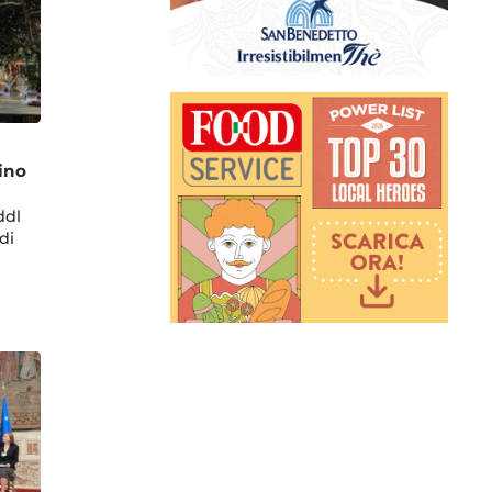
ino
ddl
di