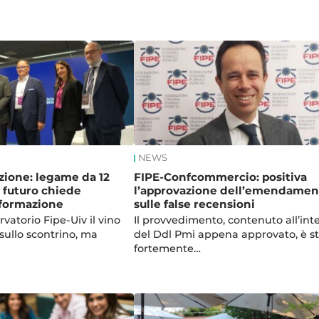
NEWS
azione: legame da 12
FIPE-Confcommercio: positiva
l futuro chiede
l’approvazione dell’emendamen
 formazione
sulle false recensioni
vatorio Fipe-Uiv il vino
Il provvedimento, contenuto all’int
 sullo scontrino, ma
del Ddl Pmi appena approvato, è s
fortemente…