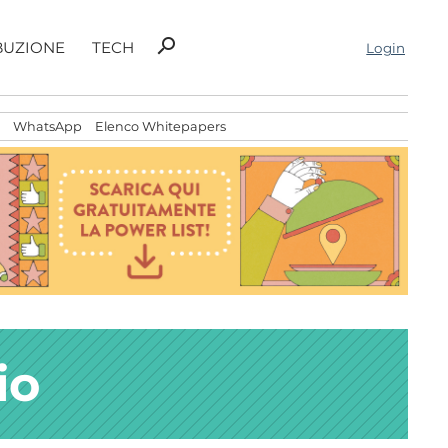
Ricerca
search
BUZIONE
TECH
Login
per:
WhatsApp
Elenco Whitepapers
io