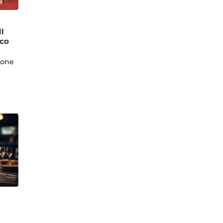
l
ico
ione