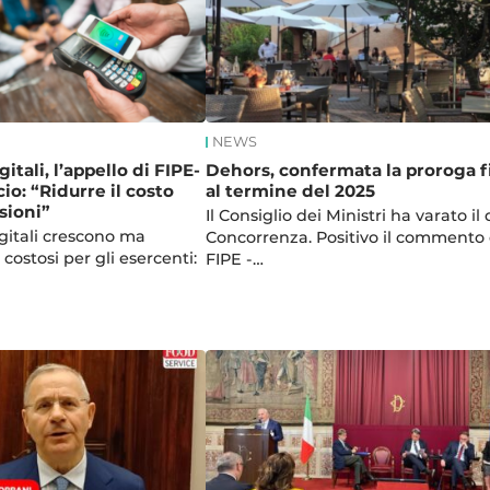
NEWS
tali, l’appello di FIPE-
Dehors, confermata la proroga f
: “Ridurre il costo
al termine del 2025
sioni”
Il Consiglio dei Ministri ha varato il 
gitali crescono ma
Concorrenza. Positivo il commento 
costosi per gli esercenti:
FIPE -…