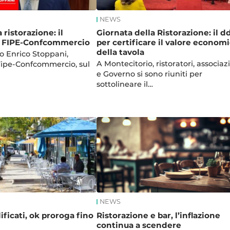
NEWS
 ristorazione: il
Giornata della Ristorazione: il dd
 FIPE-Confcommercio
per certificare il valore econom
della tavola
no Enrico Stoppani,
A Montecitorio, ristoratori, associaz
Fipe-Confcommercio, sul
e Governo si sono riuniti per
sottolineare il…
NEWS
ficati, ok proroga fino
Ristorazione e bar, l’inflazione
continua a scendere