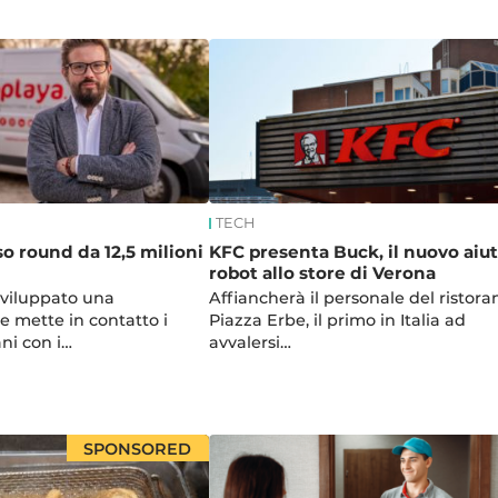
TECH
so round da 12,5 milioni
KFC presenta Buck, il nuovo aiu
robot allo store di Verona
sviluppato una
Affiancherà il personale del ristora
e mette in contatto i
Piazza Erbe, il primo in Italia ad
iani con i…
avvalersi…
SPONSORED