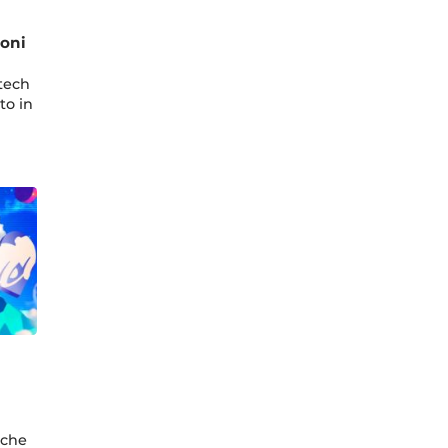
ioni
tech
to in
 che