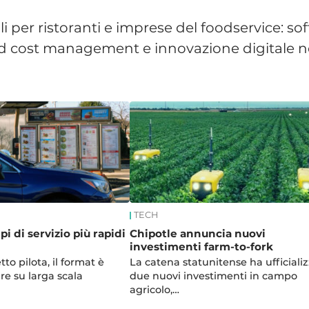
li per ristoranti e imprese del foodservice: s
od cost management e innovazione digitale nel
TECH
i di servizio più rapidi
Chipotle annuncia nuovi
investimenti farm-to-fork
o pilota, il format è
La catena statunitense ha ufficiali
re su larga scala
due nuovi investimenti in campo
agricolo,…