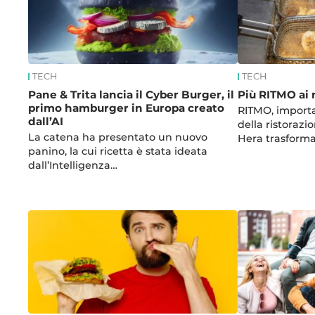
TECH
TECH
Pane & Trita lancia il Cyber Burger, il
Più RITMO ai r
primo hamburger in Europa creato
RITMO, import
dall’AI
della ristorazi
La catena ha presentato un nuovo
Hera trasforma
panino, la cui ricetta è stata ideata
dall’Intelligenza…