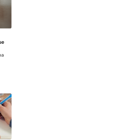
se
na