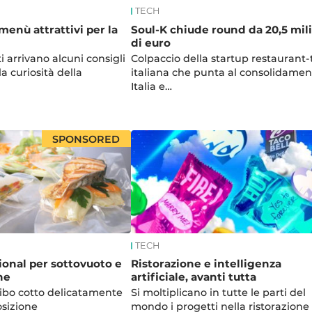
TECH
enù attrattivi per la
Soul-K chiude round da 20,5 mil
di euro
ti arrivano alcuni consigli
Colpaccio della startup restaurant-
la curiosità della
italiana che punta al consolidamen
Italia e…
SPONSORED
TECH
ional per sottovuoto e
Ristorazione e intelligenza
ne
artificiale, avanti tutta
cibo cotto delicatamente
Si moltiplicano in tutte le parti del
sizione
mondo i progetti nella ristorazione