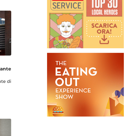
tante
nte di