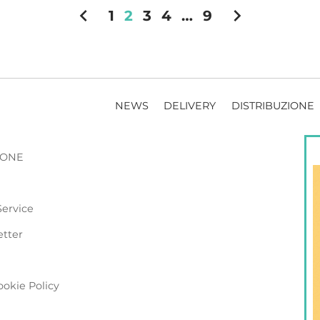
chevron_left
chevron_right
1
2
3
4
…
9
NEWS
DELIVERY
DISTRIBUZIONE
ZIONE
Service
etter
ookie Policy