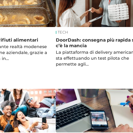
TECH
ifiuti alimentari
DoorDash: consegna più rapida 
c’è la mancia
ante realtà modenese
La piattaforma di delivery america
one aziendale, grazie a
sta effettuando un test pilota che
 in…
permette agli…