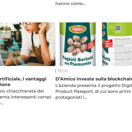
hanno come…
TECH
rtificiale, i vantaggi
D’Amico investe sulla blockchai
zione
L’azienda presenta il progetto Digit
più chiacchierata del
Product Passport, di cui sono primi
nta interessanti campi
protagonisti i…
e…