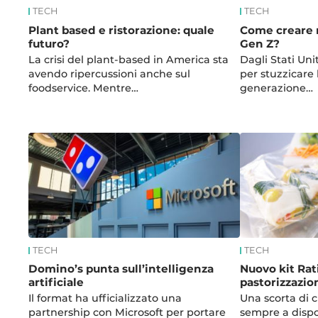
TECH
TECH
Plant based e ristorazione: quale
Come creare m
futuro?
Gen Z?
La crisi del plant-based in America sta
Dagli Stati Uni
avendo ripercussioni anche sul
per stuzzicare 
foodservice. Mentre…
generazione…
TECH
TECH
Domino’s punta sull’intelligenza
Nuovo kit Rat
artificiale
pastorizzazio
Il format ha ufficializzato una
Una scorta di 
partnership con Microsoft per portare
sempre a dispo