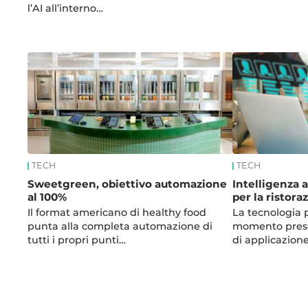
l’AI all’interno…
TECH
TECH
Sweetgreen, obiettivo automazione
Intelligenza a
al 100%
per la ristora
Il format americano di healthy food
La tecnologia 
punta alla completa automazione di
momento prese
tutti i propri punti…
di applicazion