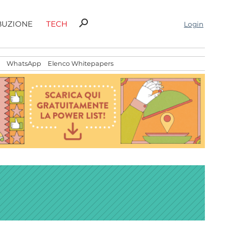
Ricerca
search
BUZIONE
TECH
Login
per:
WhatsApp
Elenco Whitepapers