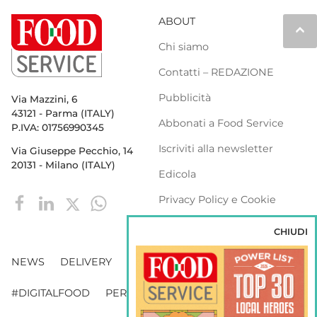
ABOUT
keyboard_arrow_up
Chi siamo
Contatti – REDAZIONE
Pubblicità
Via Mazzini, 6
43121 - Parma (ITALY)
Abbonati a Food Service
P.IVA: 01756990345
Iscriviti alla newsletter
Via Giuseppe Pecchio, 14
20131 - Milano (ITALY)
Edicola
Privacy Policy e Cookie
Policy
CHIUDI
NEWS
DELIVERY
DISTRIBUZIONE
#DIGITALFOOD
PERSONE
WEBINAR
VENDING