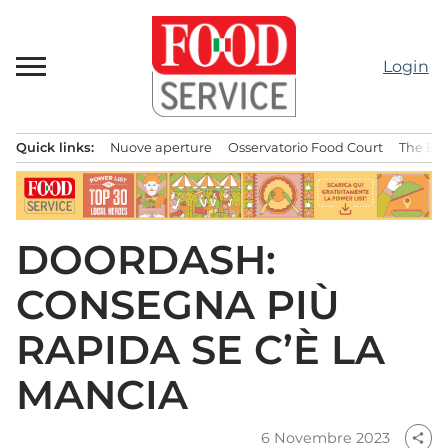
Passa
al
contenuto
Login
Quick links:
Nuove aperture
Osservatorio Food Court
The Bes
Menu principale
DOORDASH:
CONSEGNA PIÙ
RAPIDA SE C’È LA
MANCIA
6 Novembre 2023
share