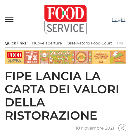
Passa
al
contenuto
Login
Quick links:
Nuove aperture
Osservatorio Food Court
The Bes
Menu principale
FIPE LANCIA LA
CARTA DEI VALORI
DELLA
RISTORAZIONE
18 Novembre 2021
share