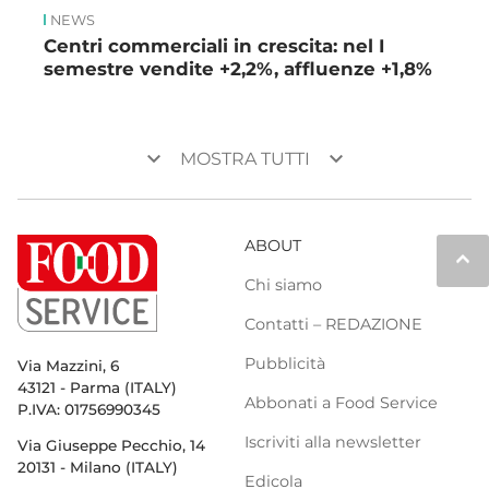
NEWS
Centri commerciali in crescita: nel I
semestre vendite +2,2%, affluenze +1,8%
keyboard_arrow_down
keyboard_arrow_down
MOSTRA TUTTI
ABOUT
keyboard_arrow_up
Chi siamo
Contatti – REDAZIONE
Pubblicità
Via Mazzini, 6
43121 - Parma (ITALY)
Abbonati a Food Service
P.IVA: 01756990345
Iscriviti alla newsletter
Via Giuseppe Pecchio, 14
20131 - Milano (ITALY)
Edicola