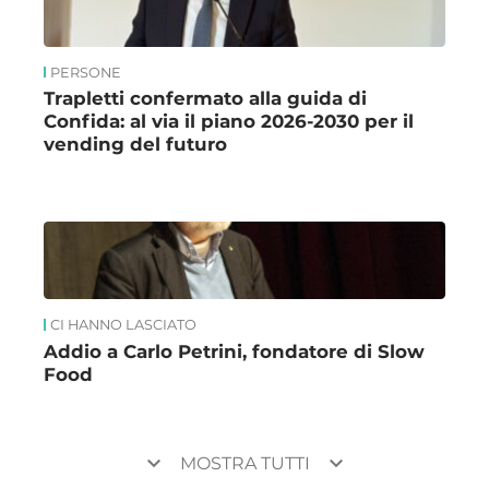
PERSONE
Trapletti confermato alla guida di
Confida: al via il piano 2026-2030 per il
vending del futuro
CI HANNO LASCIATO
Addio a Carlo Petrini, fondatore di Slow
Food
keyboard_arrow_down
keyboard_arrow_down
MOSTRA TUTTI