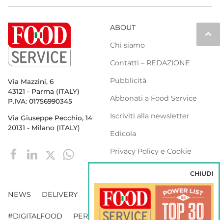
ABOUT
keyboard_arrow_up
Chi siamo
Contatti – REDAZIONE
Pubblicità
Via Mazzini, 6
43121 - Parma (ITALY)
Abbonati a Food Service
P.IVA: 01756990345
Iscriviti alla newsletter
Via Giuseppe Pecchio, 14
20131 - Milano (ITALY)
Edicola
Privacy Policy e Cookie
Policy
CHIUDI
NEWS
DELIVERY
DISTRIBUZIONE
#DIGITALFOOD
PERSONE
WEBINAR
VENDING