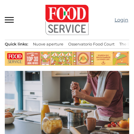
Passa
al
contenuto
Login
Quick links:
Nuove aperture
Osservatorio Food Court
The Bes
Menu principale