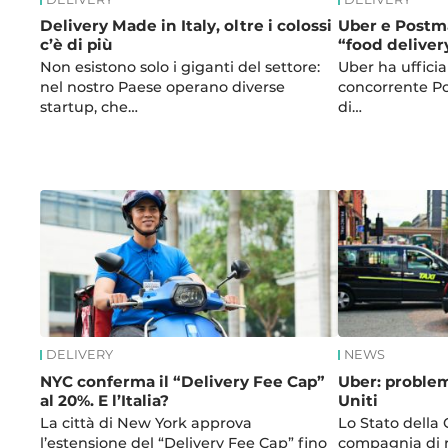
Delivery Made in Italy, oltre i colossi
Uber e Postma
c’è di più
“food deliver
Non esistono solo i giganti del settore:
Uber ha ufficia
nel nostro Paese operano diverse
concorrente Po
startup, che…
di…
DELIVERY
NEWS
NYC conferma il “Delivery Fee Cap”
Uber: problem
al 20%. E l’Italia?
Uniti
La città di New York approva
Lo Stato della 
l’estensione del “Delivery Fee Cap” fino
compagnia di ri