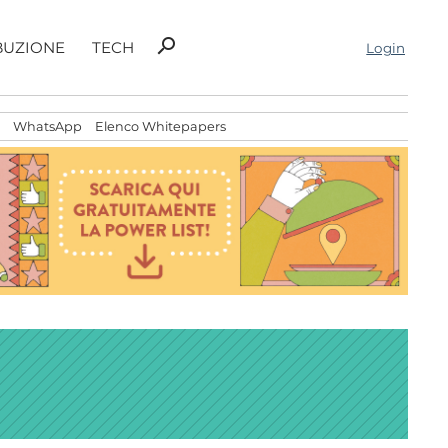
Ricerca
search
BUZIONE
TECH
Login
per:
WhatsApp
Elenco Whitepapers