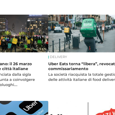
DELIVERY
mano: il 26 marzo
Uber Eats torna “libera”, revocat
 città italiane
commissariamento
nciata dalla sigla
La società riacquista la totale gest
punta a coinvolgere
delle attività italiane di food delive
oluoghi.…