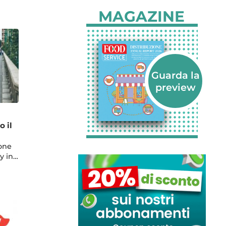
MAGAZINE
o il
ione
ry in…