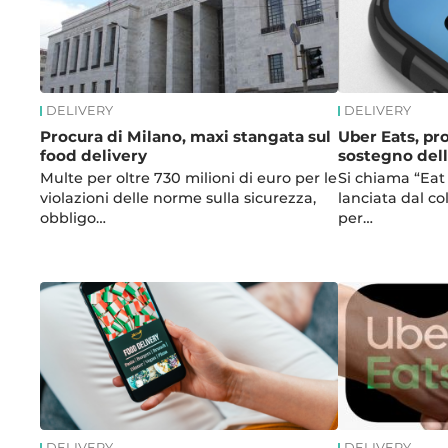
DELIVERY
DELIVERY
Procura di Milano, maxi stangata sul
Uber Eats, pr
food delivery
sostegno dell
Multe per oltre 730 milioni di euro per le
Si chiama “Eat 
violazioni delle norme sulla sicurezza,
lanciata dal co
obbligo…
per…
DELIVERY
DELIVERY