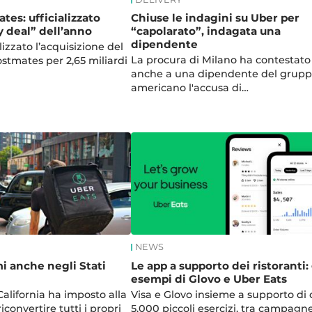
tes: ufficializzato
Chiuse le indagini su Uber per
y deal” dell’anno
“capolarato”, indagata una
dipendente
lizzato l’acquisizione del
La procura di Milano ha contestato
stmates per 2,65 miliardi
anche a una dipendente del grup
americano l'accusa di…
NEWS
i anche negli Stati
Le app a supporto dei ristoranti: 
esempi di Glovo e Uber Eats
California ha imposto alla
Visa e Glovo insieme a supporto di 
convertire tutti i propri
5.000 piccoli esercizi, tra campagne