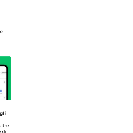
po
gli
oltre
 di