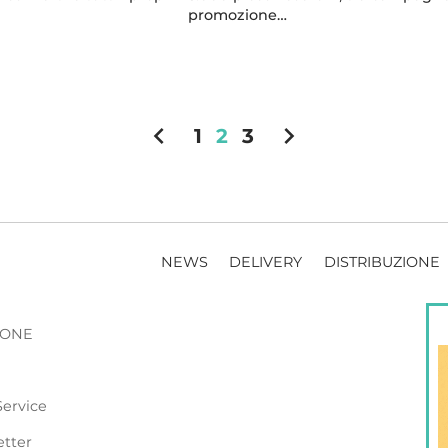
promozione…
chevron_left
chevron_right
1
2
3
NEWS
DELIVERY
DISTRIBUZIONE
ZIONE
Service
etter