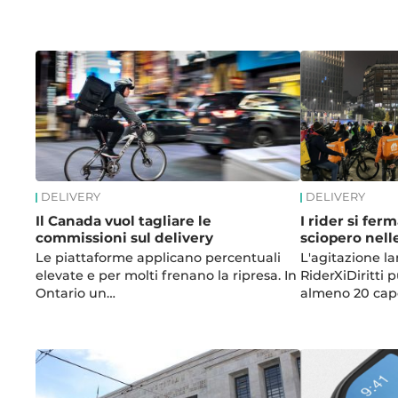
News
DELIVERY
DELIVERY
Il Canada vuol tagliare le
I rider si fer
commissioni sul delivery
sciopero nelle
Le piattaforme applicano percentuali
L'agitazione la
elevate e per molti frenano la ripresa. In
RiderXiDiritti 
Ontario un…
almeno 20 cap