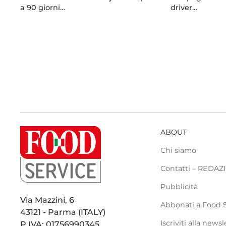
a 90 giorni…
driver…
ABOUT
Chi siamo
Contatti – REDA
Pubblicità
Via Mazzini, 6
Abbonati a Food 
43121 - Parma (ITALY)
Iscriviti alla newsl
P.IVA: 01756990345