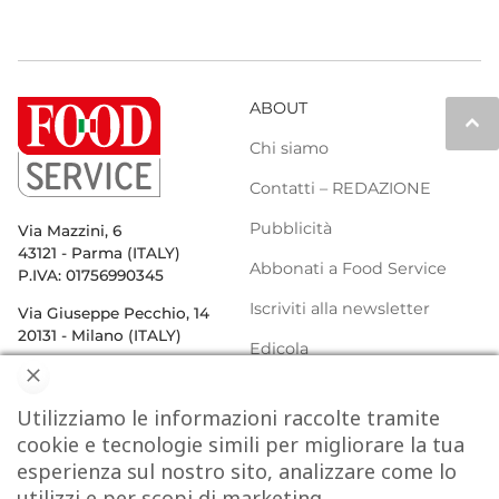
ABOUT
keyboard_arrow_up
Chi siamo
Contatti – REDAZIONE
Pubblicità
Via Mazzini, 6
43121 - Parma (ITALY)
Abbonati a Food Service
P.IVA: 01756990345
Iscriviti alla newsletter
Via Giuseppe Pecchio, 14
20131 - Milano (ITALY)
Edicola
Privacy Policy e Cookie
Utilizziamo le informazioni raccolte tramite
Policy
CHIUDI
cookie e tecnologie simili per migliorare la tua
esperienza sul nostro sito, analizzare come lo
NEWS
DELIVERY
DISTRIBUZIONE
utilizzi e per scopi di marketing.