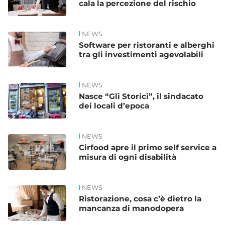
cala la percezione del rischio
NEWS
Software per ristoranti e alberghi
tra gli investimenti agevolabili
NEWS
Nasce “Gli Storici”, il sindacato
dei locali d’epoca
NEWS
Cirfood apre il primo self service a
misura di ogni disabilità
NEWS
Ristorazione, cosa c’è dietro la
mancanza di manodopera