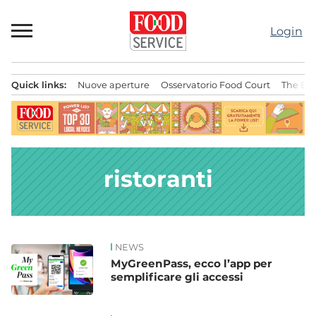
Passa
al
Login
contenuto
Quick links:
Nuove aperture
Osservatorio Food Court
The Bes
Menu principale
ristoranti
NEWS
News
MyGreenPass, ecco l’app per
semplificare gli accessi