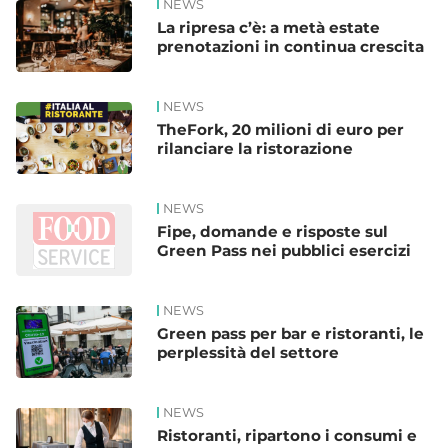
NEWS
La ripresa c’è: a metà estate
prenotazioni in continua crescita
NEWS
TheFork, 20 milioni di euro per
rilanciare la ristorazione
NEWS
Fipe, domande e risposte sul
Green Pass nei pubblici esercizi
NEWS
Green pass per bar e ristoranti, le
perplessità del settore
NEWS
Ristoranti, ripartono i consumi e