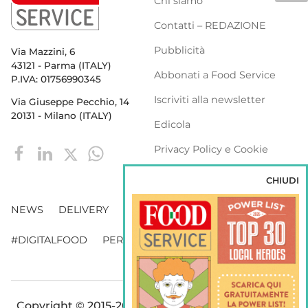
Chi siamo
Contatti – REDAZIONE
Pubblicità
Via Mazzini, 6
43121 - Parma (ITALY)
Abbonati a Food Service
P.IVA: 01756990345
Iscriviti alla newsletter
Via Giuseppe Pecchio, 14
20131 - Milano (ITALY)
Edicola
Privacy Policy e Cookie
Policy
CHIUDI
NEWS
DELIVERY
DISTRIBUZIONE
#DIGITALFOOD
PERSONE
WEBINAR
VENDING
Copyright © 2015-2026 FOOD S.r.l. - Tutti i diritti di