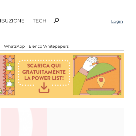
Ricerca
search
RIBUZIONE
TECH
Login
per:
WhatsApp
Elenco Whitepapers