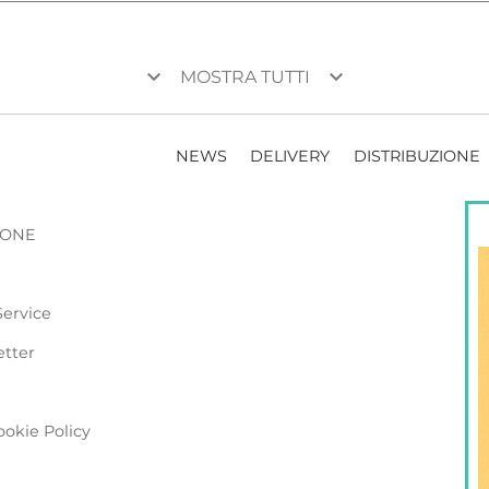
keyboard_arrow_down
keyboard_arrow_down
MOSTRA TUTTI
NEWS
DELIVERY
DISTRIBUZIONE
ZIONE
Service
etter
ookie Policy