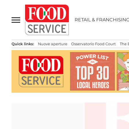
Passa
al
contenuto
RETAIL & FRANCHISIN
Quick links:
Nuove aperture
Osservatorio Food Court
The 