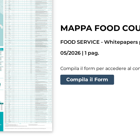
MAPPA FOOD COU
FOOD SERVICE
-
Whitepapers 
05/2026
|
1
pag.
Compila il form per accedere al c
Compila il Form