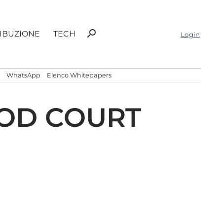
Ricerca
search
RIBUZIONE
TECH
Login
per:
WhatsApp
Elenco Whitepapers
OOD COURT