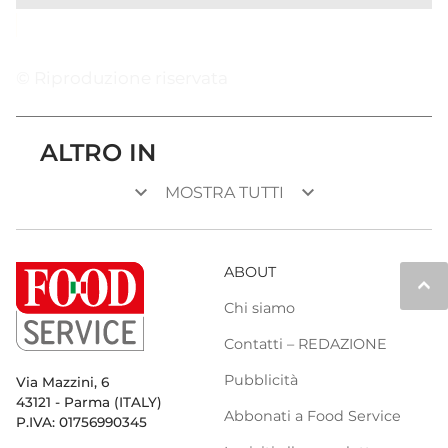
© Riproduzione riservata
ALTRO IN
keyboard_arrow_down
keyboard_arrow_down
MOSTRA TUTTI
ABOUT
keyboard_arrow_up
Chi siamo
Contatti – REDAZIONE
Pubblicità
Via Mazzini, 6
43121 - Parma (ITALY)
Abbonati a Food Service
P.IVA: 01756990345